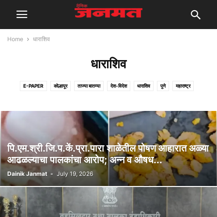
Home
धाराशिव
धाराशिव
E-PAPER
कोल्हापूर
ताज्या बातम्या
देश-विदेश
धाराशिव
पुणे
महाराष्ट्र
रंजक माहिती
रोजगार
संपादकीय
सांगली
सातारा
सोलापूर
पि.एम.श्री.जि.प.कें.प्रा.पारा शाळेतील पोषण आहारात अळ्या
आढळल्याचा पालकांचा आरोप; अन्न व औषध...
Dainik Janmat
-
July 19, 2026