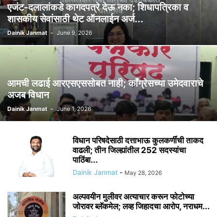
एजंट-दलालांकडे कागदपत्रे देऊ नका; शिधापत्रिका व
शासकीय सेवांसाठी थेट ऑनलाईन अर्ज...
Dainik Janmat
-
June 9, 2026
आमची लढाई आरएसएससोबत नाही; काँग्रेसच्या उमेदवाराचे
अजब विधान
Dainik Janmat
-
June 1, 2026
विधान परिषदेसाठी दत्ताभाऊ कुलकर्णींची ताकद
वाढली; तीन जिल्ह्यांतील 252 सदस्यांचा
पाठिंबा...
Dainik Janmat
-
May 28, 2026
अल्पवयीन मुलीवर अत्याचार करून फोटोच्या
जोरावर ब्लॅकमेल; लव्ह जिहादचा आरोप, नराधम...