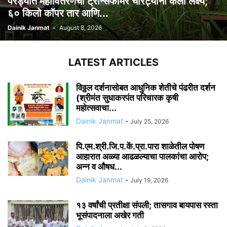
परंड्यात महावितरणचा ट्रान्सफॉर्मर चोरट्यांनी केला लक्ष्य;
६० किलो कॉपर तार आणि...
Dainik Janmat
-
August 8, 2026
LATEST ARTICLES
विठ्ठल दर्शनासोबत आधुनिक शेतीचे पंढरीत दर्शन
(श्रीमंत सुधाकरपंत परिचारक कृषी
महोत्सवाचा...
Dainik Janmat
-
July 25, 2026
पि.एम.श्री.जि.प.कें.प्रा.पारा शाळेतील पोषण
आहारात अळ्या आढळल्याचा पालकांचा आरोप;
अन्न व औषध...
Dainik Janmat
-
July 19, 2026
१३ वर्षांची प्रतीक्षा संपली; तासगाव बायपास रस्ता
भूसंपादनाला अखेर गती