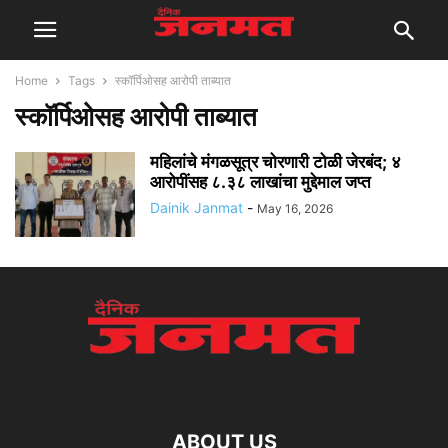
Home
Tags
स्कॉर्पिओसह आरोपी ताब्यात
स्कॉर्पिओसह आरोपी ताब्यात
महिलांचे मंगळसूत्र चोरणारी टोळी जेरबंद; ४
आरोपींसह ८.३८ लाखांचा मुद्देमाल जप्त
Dainik Janmat
-
May 16, 2026
ABOUT US