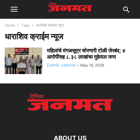
Home
Tags
धाराशिव क्राईम न्यूज
धाराशिव क्राईम न्यूज
महिलांचे मंगळसूत्र चोरणारी टोळी जेरबंद; ४
आरोपींसह ८.३८ लाखांचा मुद्देमाल जप्त
Dainik Janmat
-
May 16, 2026
ABOUT US