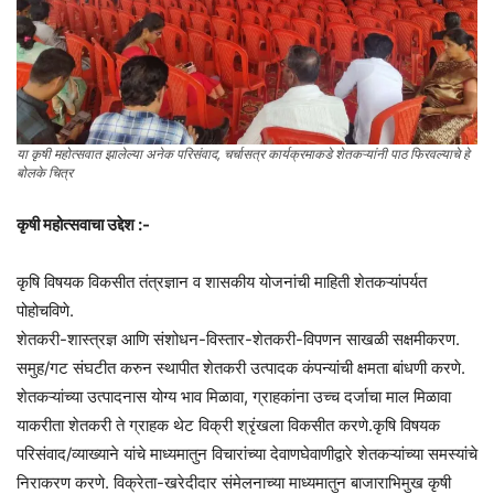
या कृषी महोत्सवात झालेल्या अनेक परिसंवाद, चर्चासत्र कार्यक्रमाकडे शेतकऱ्यांनी पाठ फिरवल्याचे हे
बोलके चित्र
कृषी महोत्सवाचा उद्देश :-
कृषि विषयक विकसीत तंत्रज्ञान व शासकीय योजनांची माहिती शेतकऱ्यांपर्यत
पोहोचविणे.
शेतकरी-शास्त्रज्ञ आणि संशोधन-विस्तार-शेतकरी-विपणन साखळी सक्षमीकरण.
समुह/गट संघटीत करुन स्थापीत शेतकरी उत्पादक कंपन्यांची क्षमता बांधणी करणे.
शेतकऱ्यांच्या उत्पादनास योग्य भाव मिळावा, ग्राहकांना उच्च दर्जाचा माल मिळावा
याकरीता शेतकरी ते ग्राहक थेट विक्री श्रृंखला विकसीत करणे.कृषि विषयक
परिसंवाद/व्याख्याने यांचे माध्यमातुन विचारांच्या देवाणघेवाणीद्वारे शेतकऱ्यांच्या समस्यांचे
निराकरण करणे. विक्रेता-खरेदीदार संमेलनाच्या माध्यमातुन बाजाराभिमुख कृषी