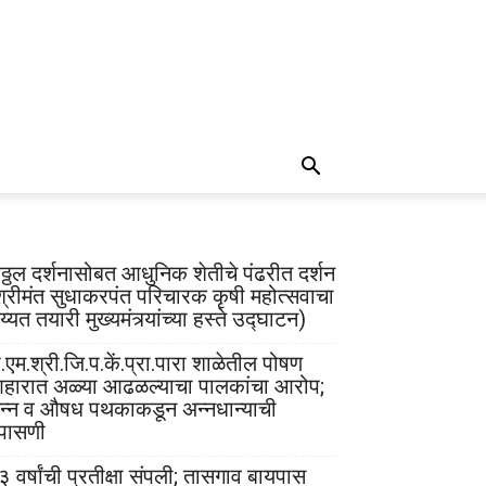
िठ्ठल दर्शनासोबत आधुनिक शेतीचे पंढरीत दर्शन
श्रीमंत सुधाकरपंत परिचारक कृषी महोत्सवाचा
्यत तयारी मुख्यमंत्र्यांच्या हस्ते उद्घाटन)
.एम.श्री.जि.प.कें.प्रा.पारा शाळेतील पोषण
हारात अळ्या आढळल्याचा पालकांचा आरोप;
न्न व औषध पथकाकडून अन्नधान्याची
पासणी
३ वर्षांची प्रतीक्षा संपली; तासगाव बायपास