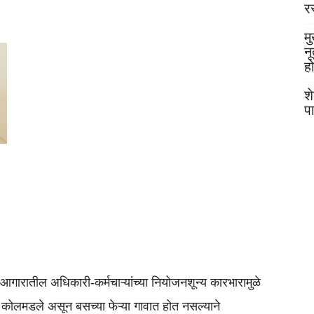
र
मु
न
ह
श
प
आगारातील अधिकारी-कर्मचाऱ्यांच्या नियोजनशून्य कारभारामुळे
न कोलमडले असून बसच्या फेऱ्या गावात होत नसल्याने