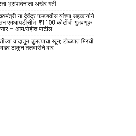
स्ता भूसंपादनाला अखेर गती
ख्यमंत्री ना देवेंद्र फडणवीस यांच्या सहकार्याने
ूतन एमआयडीसीत ₹1100 कोटींची गुंतवणूक
ोणार – आम.रोहीत पाटील
ेतीच्या वादातून चुलत्याचा खून; डोळ्यात मिरची
ावडर टाकून तलवारीने वार