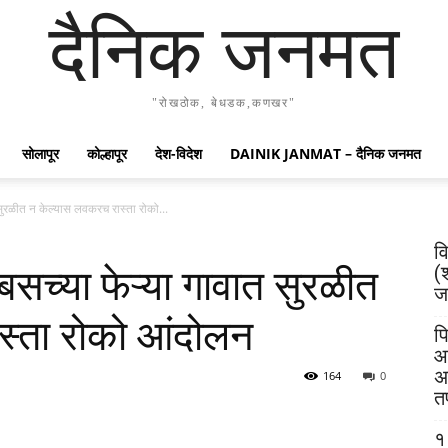
दैनिक जनमत
"रोखठोक, बेधडक,कणखर"
सोलापूर
कोल्हापूर
देश-विदेश
DAINIK JANMAT – दैनिक जनमत
 सुरळीत न केल्यास लवकरच रास्ता रोको...
व
(
बसच्या फेऱ्या गावात सुरळीत
जय
स्ता रोको आंदोलन
पि
आ
अ
164
0
त
१