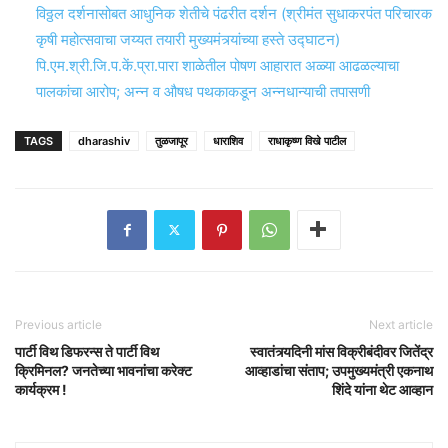
विठ्ठल दर्शनासोबत आधुनिक शेतीचे पंढरीत दर्शन (श्रीमंत सुधाकरपंत परिचारक
कृषी महोत्सवाचा जय्यत तयारी मुख्यमंत्र्यांच्या हस्ते उद्घाटन)
पि.एम.श्री.जि.प.कें.प्रा.पारा शाळेतील पोषण आहारात अळ्या आढळल्याचा
पालकांचा आरोप; अन्न व औषध पथकाकडून अन्नधान्याची तपासणी
TAGS
dharashiv
तुळजापूर
धाराशिव
राधाकृष्ण विखे पाटील
Previous article
Next article
पार्टी विथ डिफरन्स ते पार्टी विथ
स्वातंत्र्यदिनी मांस विक्रीबंदीवर जितेंद्र
क्रिमिनल? जनतेच्या भावनांचा करेक्ट
आव्हाडांचा संताप; उपमुख्यमंत्री एकनाथ
कार्यक्रम !
शिंदे यांना थेट आव्हान