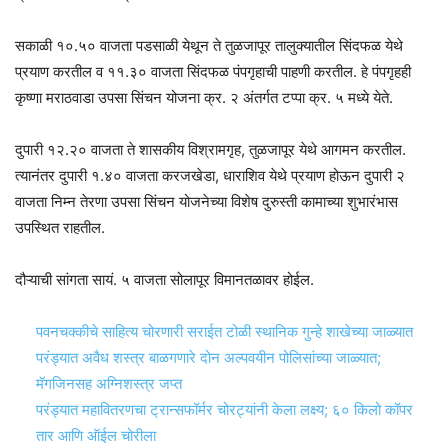
सकाळी १०.५० वाजता पडसाळी येथून ते तुळजापूर तालुक्यातील सिंदफळ येथे
प्रयाण करतील व ११.३० वाजता सिंदफळ पंपगृहाची पाहणी करतील. हे पंपगृहही
कृष्णा मराठवाडा उपसा सिंचन योजना क्र. २ अंतर्गत टप्पा क्र. ५ मध्ये येते.
दुपारी १२.२० वाजता ते शासकीय विश्रामगृह, तुळजापूर येथे आगमन करतील.
त्यानंतर दुपारी १.४० वाजता करजखेडा, धाराशिव येथे प्रयाण होऊन दुपारी २
वाजता निम्न तेरणा उपसा सिंचन योजनेच्या विशेष दुरुस्ती कामाच्या शुभारंभास
उपस्थित राहतील.
दौऱ्याची सांगता सायं. ५ वाजता सोलापूर विमानतळावर होईल.
पवनचक्कीचे साहित्य चोरणारी सराईत टोळी स्थानिक गुन्हे शाखेच्या जाळ्यात
परंड्यात अवैध शस्त्र बाळगणारे दोन अल्पवयीन पोलिसांच्या जाळ्यात;
मॅगजिनसह अग्निशस्त्र जप्त
परंड्यात महावितरणचा ट्रान्सफॉर्मर चोरट्यांनी केला लक्ष्य; ६० किलो कॉपर
तार आणि ऑईल चोरीला