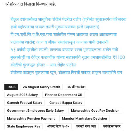
गणेशोत्सवात दिलासा मिळणार आहे.
विठ्ठल दर्शनासोबत आधुनिक शेतीचे पंढरीत दर्शन (श्रीमंत सुधाकरपंत परिचारक
कृषी महोत्सवाचा जय्यत तयारी मुख्यमंत्र्यांच्या हस्ते उद्घाटन)
पि.एम.श्री.जि.प.कें.प्रा.पारा शाळेतील पोषण आहारात अळ्या आढळल्याचा
पालकांचा आरोप; अन्न व औषध पथकाकडून अन्नधान्याची तपासणी
१३ वर्षांची प्रतीक्षा संपली; तासगाव बायपास रस्ता भूसंपादनाला अखेर गती
मुख्यमंत्री ना देवेंद्र फडणवीस यांच्या सहकार्याने नूतन एमआयडीसीत ₹1100
कोटींची गुंतवणूक होणार – आम.रोहीत पाटील
शेतीच्या वादातून चुलत्याचा खून; डोळ्यात मिरची पावडर टाकून तलवारीने वार
TAGS
26 August Salary Credit
२६ ऑगस्ट वेतन
August 2025 Salary
Finance Department GR
Ganesh Festival Salary
Ganpati Bappa Salary
Government Employees Early Salary
Maharashtra Govt Pay Decision
Maharashtra Pension Payment
Mumbai Mantralaya Decision
State Employees Pay
ऑगस्ट वेतन २०२५
गणपती बाप्पा पगार
गणेशोत्सव पगार