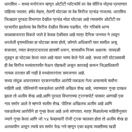
धाराशिव – सध्या मनोरंजन म्हणून ओटीटी प्लॅटफॉर्म वर वेब सीरिज मोठ्या प्रमाणात
पाहिल्या जातात. हर्षद मेहता, तेलगी घोटाळा या वेब सिरीज प्रचंड गाजल्या. धाराशिव
जिल्ह्यात पुरवठा विभागात देखील प्रचंड मोठा घोटाळा आहे त्यासमोर ओटीटी वर
प्रसारीत झालेल्या वेब सिरीज देखील फिक्या पडतील. गोर गरिबांचे धान्य
काळाबाजारात विकले जाते हे केवळ ऐकीवात आहे मात्र दैनिक जनमत ने लावून
धरलेली वृत्तमालिका हा घोटाळा कसा होतो, कोणते अधिकारी यात सामील असू
शकतात, त्यात कंत्राटदाराला हाताशी धरून, शासकीय नियम अक्षरशः पायदळी
तुडवून हा घोटाळा केला जात आहे यावर भाष्य केले गेले आहे. सध्या तरी घोटाळ्याची
ही वेब सिरीज मध्यंतरापर्यंत येऊन पोहचली असून कारवाई करून जिल्हाधिकारी
नायक ठरतात की नाही हे मध्यांतरानंतर समजणार आहे.
सध्या तांदूळ अफरातफर प्रकरणातील आरोपी पकडला गेला असल्याचे सर्वांना
माहिती आहे. पोलिसांनी पकडलेला आरोपी अखिल शेख आहे, ज्याच्यावर गुन्हा दाखल
झाला तो अलीम शेख आहे.आणि पुरवठा विभागाच्या ट्रान्सपोर्ट पासवर आणखी एक
नाव समोर आले ते म्हणजे सलीम शेख. पोलिस अखिलच अलीम आहे आणि
पकडलेल्या आरोपीने हा गुन्हा केला आहे असे सांगतात. मात्र मिळालेल्या माहितीनुसार
ज्याने गुन्हा केला आणि जो १४ फेब्रुवारी रोजी ट्रक चालवत होता तो अलीम शेख हा
अल्पवयीन असून त्याचे वय समोर येऊ नये म्हणून एका बड्या व्यक्तीच्या खडी