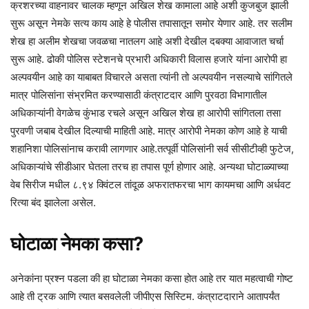
क्रशरच्या वाहनावर चालक म्हणून अखिल शेख कामाला आहे अशी कुजबुज झाली
सुरू असून नेमके सत्य काय आहे हे पोलीस तपासातून समोर येणार आहे. तर सलीम
शेख हा अलीम शेखचा जवळचा नातलग आहे अशी देखील दबक्या आवाजात चर्चा
सुरू आहे. ढोकी पोलिस स्टेशनचे प्रभारी अधिकारी विलास हजारे यांना आरोपी हा
अल्पवयीन आहे का याबाबत विचारले असता त्यांनी तो अल्पवयीन नसल्याचे सांगितले
मात्र पोलिसांना संभ्रमित करण्यासाठी कंत्राटदार आणि पुरवठा विभागातील
अधिकाऱ्यांनी वेगळेच कुंभाड रचले असून अखिल शेख हा आरोपी सांगितला तसा
पुरवणी जबाब देखील दिल्याची माहिती आहे. मात्र आरोपी नेमका कोण आहे हे याची
शहानिशा पोलिसांनाच करावी लागणार आहे.तत्पूर्वी पोलिसांनी सर्व सीसीटीव्ही फुटेज,
अधिकाऱ्यांचे सीडीआर घेतला तरच हा तपास पूर्ण होणार आहे. अन्यथा घोटाळ्याच्या
वेब सिरीज मधील ८.९४ क्विंटल तांदूळ अफरातफरचा भाग कायमचा आणि अर्धवट
रित्या बंद झालेला असेल.
घोटाळा नेमका कसा?
अनेकांना प्रश्न पडला की हा घोटाळा नेमका कसा होत आहे तर यात महत्वाची गोष्ट
आहे ती ट्रक आणि त्यात बसवलेली जीपीएस सिस्टिम. कंत्राटदाराने आतापर्यंत