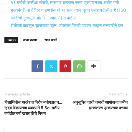
१३ वर्षांची प्रतीक्षा संपली; तासगाव बायपास रस्ता भूसंपादनाला अखेर गती
मुख्यमंत्री ना देवेंद्र फडणवीस यांच्या सहकार्याने नूतन एमआयडीसीत ₹1100
कोटींची गुंतवणूक होणार – आम.रोहीत पाटील
शेतीच्या वादातून चुलत्याचा खून; डोळ्यात मिरची पावडर टाकून तलवारीने वार
TAGS
ताज्या बातम्या
रेशन बातमी
Previous article
Next article
विद्यार्थिनीचा अखेरचा निरोप मनोगतातच…
अनुसूचित जाती जमाती आयोगाचा जमीन
ऱ्हदय विकाराच्या धक्क्याने B.Sc. तृतीय
हस्तांतरण प्रकरणात दणका
वर्षातील वर्षा खरात हिचे निधन