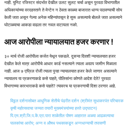
नाही. युनिट रजिस्टर संदर्भात देखील उलट सुलट चर्चा असून पुरवठा विभागातील
अधिकाऱ्यांच्या वरदहस्ताने ते मेन्टेन न ठेवता काळ्या बाजारात धान्य पाठवण्याची सोय
केली जात असून गेल्या अनेक महिन्यांपासून हे सुरू असल्याचे बोलले जात असल्याने
घोटाळ्याचा आकडा वाढला तर नवल वाटायला नको.
आज आरोपीला न्यायालयात हजर करणार !
३० मार्च रोजी आरोपीला कर्जत येथून पकडले. दुसऱ्या दिवशी न्यायालयात हजर
देखील केले मात्र आरोपीचे आधार कार्ड नसल्याने त्याला अद्याप जामीन मिळाला
नाही. आज ७ एप्रिल रोजी त्याला पुन्हा न्यायालयात हजर केले जाणार असल्याने
न्यायालय या प्रकरणाकडे कसे पाहते, पोलिसांना कोणते आदेश देते? पुरवठा
विभागाच्या कारभाराकडे कसे पाहते? त्यावरच या प्रकरणाची दिशा ठरणार आहे.
विठ्ठल दर्शनासोबत आधुनिक शेतीचे पंढरीत दर्शन (श्रीमंत सुधाकरपंत परिचारक
कृषी महोत्सवाचा जय्यत तयारी मुख्यमंत्र्यांच्या हस्ते उद्घाटन)
पि.एम.श्री.जि.प.कें.प्रा.पारा शाळेतील पोषण आहारात अळ्या आढळल्याचा
पालकांचा आरोप; अन्न व औषध पथकाकडून अन्नधान्याची तपासणी