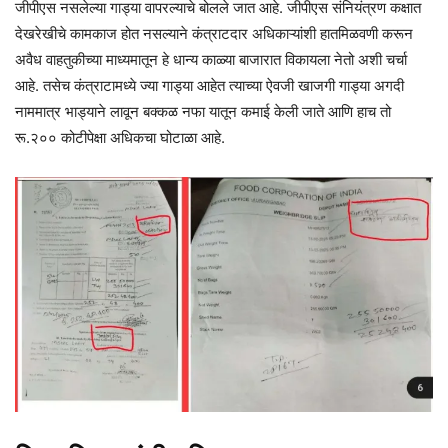
जीपीएस नसलेल्या गाड्या वापरल्याचे बोलले जात आहे. जीपीएस संनियंत्रण कक्षात
देखरेखीचे कामकाज होत नसल्याने कंत्राटदार अधिकाऱ्यांशी हातमिळवणी करून
अवैध वाहतुकीच्या माध्यमातून हे धान्य काळ्या बाजारात विकायला नेतो अशी चर्चा
आहे. तसेच कंत्राटामध्ये ज्या गाड्या आहेत त्याच्या ऐवजी खाजगी गाड्या अगदी
नाममात्र भाड्याने लावून बक्कळ नफा यातून कमाई केली जाते आणि हाच तो
रू.२०० कोटीपेक्षा अधिकचा घोटाळा आहे.