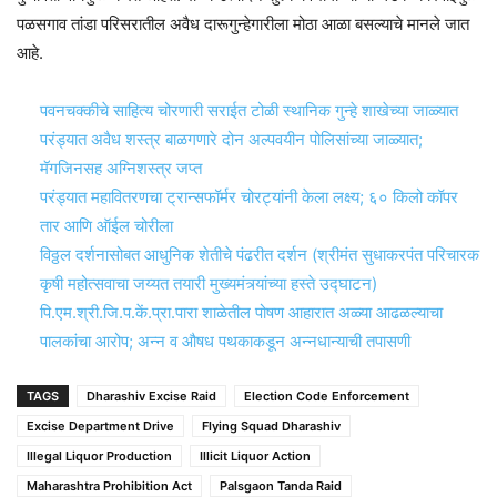
पळसगाव तांडा परिसरातील अवैध दारूगुन्हेगारीला मोठा आळा बसल्याचे मानले जात
आहे.
पवनचक्कीचे साहित्य चोरणारी सराईत टोळी स्थानिक गुन्हे शाखेच्या जाळ्यात
परंड्यात अवैध शस्त्र बाळगणारे दोन अल्पवयीन पोलिसांच्या जाळ्यात;
मॅगजिनसह अग्निशस्त्र जप्त
परंड्यात महावितरणचा ट्रान्सफॉर्मर चोरट्यांनी केला लक्ष्य; ६० किलो कॉपर
तार आणि ऑईल चोरीला
विठ्ठल दर्शनासोबत आधुनिक शेतीचे पंढरीत दर्शन (श्रीमंत सुधाकरपंत परिचारक
कृषी महोत्सवाचा जय्यत तयारी मुख्यमंत्र्यांच्या हस्ते उद्घाटन)
पि.एम.श्री.जि.प.कें.प्रा.पारा शाळेतील पोषण आहारात अळ्या आढळल्याचा
पालकांचा आरोप; अन्न व औषध पथकाकडून अन्नधान्याची तपासणी
TAGS
Dharashiv Excise Raid
Election Code Enforcement
Excise Department Drive
Flying Squad Dharashiv
Illegal Liquor Production
Illicit Liquor Action
Maharashtra Prohibition Act
Palsgaon Tanda Raid