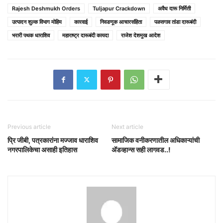
Rajesh Deshmukh Orders
Tuljapur Crackdown
अवैध दारू निर्मिती
उत्पादन शुल्क विभाग मोहिम
कारवाई
निवडणूक आचारसंहिता
पळसगाव तांडा दारूबंदी
भरारी पथक धाराशिव
महाराष्ट्र दारूबंदी कायदा
राजेश देशमुख आदेश
Previous article
Next article
प्रि जीबी, पत्रकारांना मज्जाव धाराशिव
सामाजिक वनीकरणातील अधिकाऱ्यांची
नगरपालिकेचा असाही इतिहास
ॲडव्हान्स सही लागवड..!