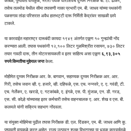
कांबळे, पुष्पावती वायकुळे, भरारी पथक धाराशिवचे दुय्यम निरीक्षक बी. टी. ढोकरे,
तसेच तलमोड येथील सीमा तपासणी नाका प्रभारी एम. बी. जाधव यांच्या पथकांनी
पळसगाव तांडा परिसरात अवैध हातभट्टी दारू निर्मिती केंद्रांवर साखळी छापे
टाकले.
या कारवाईत महाराष्ट्र दारूबंदी कायदा १९४९ अंतर्गत एकूण १० गुन्ह्यांची नोंद
करण्यात आली. तपास पथकांनी १२,१०० लिटर गुळमिश्रीत रसायन, ७३० लिटर
तयार गावठी दारू, तीन मोटारसायकली व इतर साहित्य असा एकूण
६,९३,३०५
रुपये किमतीचा मुद्देमाल जप्त
केला.
मोहीमेत दुय्यम निरीक्षक आर. के. बागवान, सहाय्यक दुय्यम निरीक्षक आर. आर.
गिरी, तसेच जवान व्ही. ए. हजारे, व्ही. दहिफळे, एस. एच. नन्नवरे, ए. ए. गवंडी, टी.
एच. नेर्लेकर, ए. खराडे, ए. गटकांबळे, ए. इंगळे, एस. पी. मुंजाळ, एन. डी. गरड,
एस. सी. कोल्हे यांच्यासह इतर कर्मचारी तसेच वाहनचालक ए. आर. शेख व एस. बी.
कलमले यांनी सक्रिय सहभाग नोंदवला.
या संयुक्त मोहिमेचा पुढील तपास निरीक्षक डी. एल. दिंडकर, एम. बी. जाधव आणि कु.
पुष्पावती वायकुळे करत आहेत. राज्य उत्पादन शुल्क विभागाच्या या धडक कारवाईमुळे