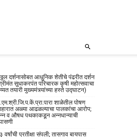
िठ्ठल दर्शनासोबत आधुनिक शेतीचे पंढरीत दर्शन
श्रीमंत सुधाकरपंत परिचारक कृषी महोत्सवाचा
्यत तयारी मुख्यमंत्र्यांच्या हस्ते उद्घाटन)
.एम.श्री.जि.प.कें.प्रा.पारा शाळेतील पोषण
हारात अळ्या आढळल्याचा पालकांचा आरोप;
न्न व औषध पथकाकडून अन्नधान्याची
पासणी
३ वर्षांची प्रतीक्षा संपली; तासगाव बायपास