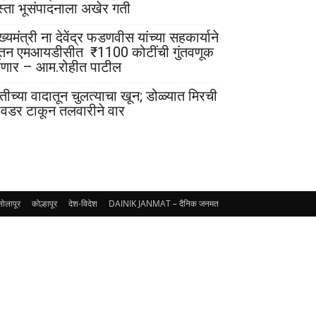
स्ता भूसंपादनाला अखेर गती
ख्यमंत्री ना देवेंद्र फडणवीस यांच्या सहकार्याने
ूतन एमआयडीसीत ₹1100 कोटींची गुंतवणूक
ोणार – आम.रोहीत पाटील
ेतीच्या वादातून चुलत्याचा खून; डोळ्यात मिरची
ावडर टाकून तलवारीने वार
सोलापूर
कोल्हापूर
देश-विदेश
DAINIK JANMAT – दैनिक जनमत