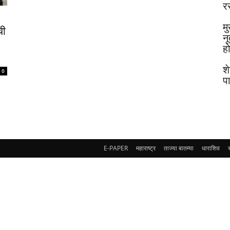
र
मु
ची
न
ह
श
0
प
E-PAPER
महाराष्ट्र
ताज्या बातम्या
धाराशिव