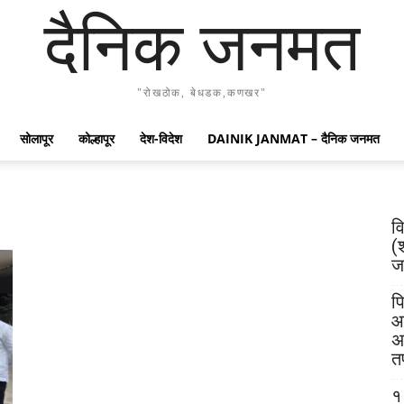
दैनिक जनमत
"रोखठोक, बेधडक,कणखर"
सोलापूर
कोल्हापूर
देश-विदेश
DAINIK JANMAT – दैनिक जनमत
व
(
जय
पि
आ
अ
त
१