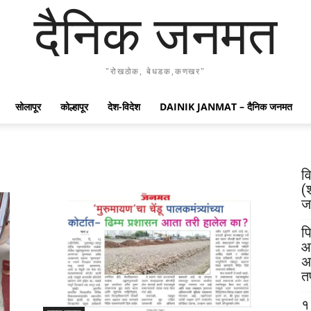
दैनिक जनमत
"रोखठोक, बेधडक,कणखर"
सोलापूर
कोल्हापूर
देश-विदेश
DAINIK JANMAT – दैनिक जनमत
व
(
जय
पि
आ
अ
त
१