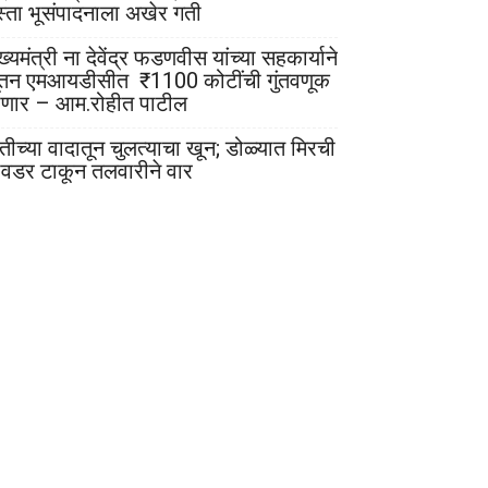
स्ता भूसंपादनाला अखेर गती
ख्यमंत्री ना देवेंद्र फडणवीस यांच्या सहकार्याने
ूतन एमआयडीसीत ₹1100 कोटींची गुंतवणूक
ोणार – आम.रोहीत पाटील
ेतीच्या वादातून चुलत्याचा खून; डोळ्यात मिरची
ावडर टाकून तलवारीने वार