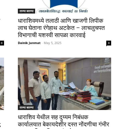
ताज्या बातम्या
त
धाराशिवमध्ये तलाठी आणि खाजगी लिपीक
लाच घेताना रंगेहाथ अटकेत – लाचलुचपत
विभागाची यशस्वी सापळा कारवाई
Dainik Janmat
-
May 5, 2025
0
0
ताज्या बातम्या
धाराशिव येथील सह दुय्यम निबंधक
;
कार्यालयात बेकायदेशीर दस्त नोंदणीचा गंभीर