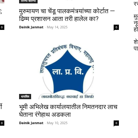
ताज्या बातम्या
र
;
मुरुमायण चा चेंडू पालकमंत्र्यांच्या कोर्टात —
मु
ढिम्म प्रशासन आता तरी हालेल का?
न
Dainik Janmat
-
May 14, 2025
0
0
ह
श
प
धाराशिव
ी
भूमी अभिलेख कार्यालयातील निमतनदार लाच
घेताना रंगेहाथ अडकला
Dainik Janmat
-
May 10, 2025
0
0