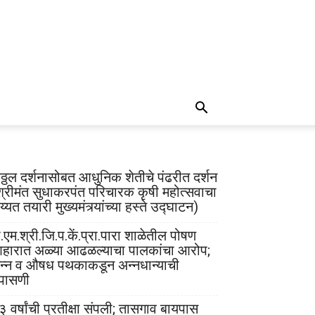
िठ्ठल दर्शनासोबत आधुनिक शेतीचे पंढरीत दर्शन
श्रीमंत सुधाकरपंत परिचारक कृषी महोत्सवाचा
्यत तयारी मुख्यमंत्र्यांच्या हस्ते उद्घाटन)
.एम.श्री.जि.प.कें.प्रा.पारा शाळेतील पोषण
हारात अळ्या आढळल्याचा पालकांचा आरोप;
न्न व औषध पथकाकडून अन्नधान्याची
पासणी
३ वर्षांची प्रतीक्षा संपली; तासगाव बायपास