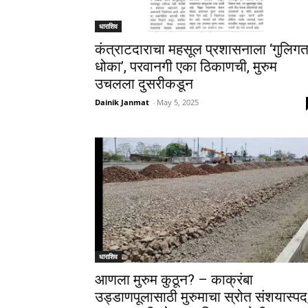
धाराशिव
कंत्राटदाराचा महसूल प्रशासनाला ‘गुलिग
धोका’, परवानगी एका ठिकाणची, मुरुम
उचलला दुसरीकडून
Dainik Janmat
-
May 5, 2025
धाराशिव
आणला मुरुम कुठून? – काक्रंबा
उड्डाणपूलासाठी मुरुमाचा स्रोत संशयास्पद