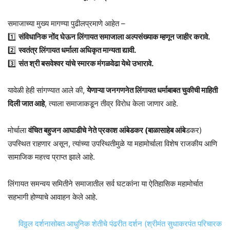
समाजाच्या मुख्य मागण्या पुढीलप्रमाणे आहेत –
1️⃣
संविधानिक नोंद घेऊन लिंगायत समाजाला अल्पसंख्याक म्हणून जाहीर करावे.
2️⃣
स्वतंत्र लिंगायत धर्माला अधिकृत मान्यता द्यावी.
3️⃣
संत श्री बसवेश्वर यांचे स्मारक मंगळवेढा येथे उभारावे.
यावेळी हेही सांगण्यात आले की,
येणाऱ्या जनगणनेत लिंगायत धर्माबाबत चुकीची माहिती
दिली जात आहे
, त्याला समाजाकडून तीव्र विरोध केला जाणार आहे.
मोर्चाला
वंचित बहुजन आघाडीचे नेते प्रकाश आंबेडकर (बाळासाहेब आंबे
डकर)
उपस्थित राहणार असून, त्यांच्या उपस्थितीमुळे या महामोर्चाला विशेष राजकीय आणि
सामाजिक महत्त्व प्राप्त झाले आहे.
लिंगायत समन्वय समितीने समाजातील सर्व घटकांना या ऐतिहासिक महामोर्चात
सहभागी होण्याचे आवाहन केले आहे.
विठ्ठल दर्शनासोबत आधुनिक शेतीचे पंढरीत दर्शन (श्रीमंत सुधाकरपंत परिचारक