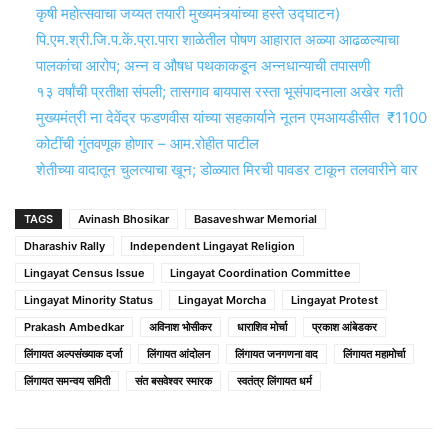
कृषी महोत्सवाचा जय्यत तयारी मुख्यमंत्र्यांच्या हस्ते उद्घाटन)
पि.एम.श्री.जि.प.कें.प्रा.पारा शाळेतील पोषण आहारात अळ्या आढळल्याचा
पालकांचा आरोप; अन्न व औषध पथकाकडून अन्नधान्याची तपासणी
१३ वर्षांची प्रतीक्षा संपली; तासगाव बायपास रस्ता भूसंपादनाला अखेर गती
मुख्यमंत्री ना देवेंद्र फडणवीस यांच्या सहकार्याने नूतन एमआयडीसीत ₹1100
कोटींची गुंतवणूक होणार – आम.रोहीत पाटील
शेतीच्या वादातून चुलत्याचा खून; डोळ्यात मिरची पावडर टाकून तलवारीने वार
TAGS
Avinash Bhosikar
Basaveshwar Memorial
Dharashiv Rally
Independent Lingayat Religion
Lingayat Census Issue
Lingayat Coordination Committee
Lingayat Minority Status
Lingayat Morcha
Lingayat Protest
Prakash Ambedkar
अविनाश भोसीकर
धाराशिव मोर्चा
प्रकाश आंबेडकर
लिंगायत अल्पसंख्याक दर्जा
लिंगायत आंदोलन
लिंगायत जनगणना वाद
लिंगायत महामोर्चा
लिंगायत समन्वय समिती
संत बसवेश्वर स्मारक
स्वतंत्र लिंगायत धर्म