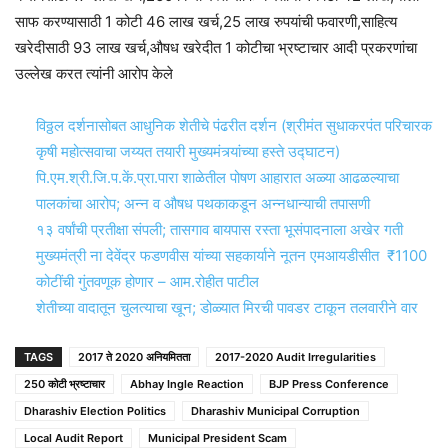
साफ करण्यासाठी 1 कोटी 46 लाख खर्च,25 लाख रुपयांची फवारणी,साहित्य
खरेदीसाठी 93 लाख खर्च,औषध खरेदीत 1 कोटीचा भ्रष्टाचार आदी प्रकरणांचा
उल्लेख करत त्यांनी आरोप केले
विठ्ठल दर्शनासोबत आधुनिक शेतीचे पंढरीत दर्शन (श्रीमंत सुधाकरपंत परिचारक
कृषी महोत्सवाचा जय्यत तयारी मुख्यमंत्र्यांच्या हस्ते उद्घाटन)
पि.एम.श्री.जि.प.कें.प्रा.पारा शाळेतील पोषण आहारात अळ्या आढळल्याचा
पालकांचा आरोप; अन्न व औषध पथकाकडून अन्नधान्याची तपासणी
१३ वर्षांची प्रतीक्षा संपली; तासगाव बायपास रस्ता भूसंपादनाला अखेर गती
मुख्यमंत्री ना देवेंद्र फडणवीस यांच्या सहकार्याने नूतन एमआयडीसीत ₹1100
कोटींची गुंतवणूक होणार – आम.रोहीत पाटील
शेतीच्या वादातून चुलत्याचा खून; डोळ्यात मिरची पावडर टाकून तलवारीने वार
TAGS
2017 ते 2020 अनियमितता
2017-2020 Audit Irregularities
250 कोटी भ्रष्टाचार
Abhay Ingle Reaction
BJP Press Conference
Dharashiv Election Politics
Dharashiv Municipal Corruption
Local Audit Report
Municipal President Scam