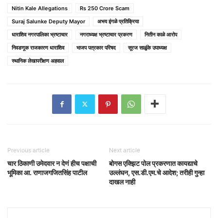
Nitin Kale Allegations
Rs 250 Crore Scam
Suraj Salunke Deputy Mayor
अभय इंगळे प्रतिक्रिया
धाराशिव नगरपालिका भ्रष्टाचार
नगराध्यक्ष भ्रष्टाचार प्रकरण
नितीन काळे आरोप
निवडणूक राजकारण धाराशिव
भाजप पत्रकार परिषद
सूरज साळुंके उपाध्यक्ष
स्थानिक लेखापरीक्षण अहवाल
Previous article
Next article
चार ठिकाणी उमेदवार न देणं हीच पक्षाची
बोगस एक्झिट पोल प्रकरणात कायद्याचे
भूमिका आ. राणाजगजितसिंह पाटील
उल्लंघन, एस.डी.एम.चे आदेश; तरीही गुन्हा
दाखल नाही