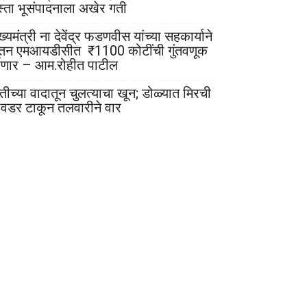
स्ता भूसंपादनाला अखेर गती
ख्यमंत्री ना देवेंद्र फडणवीस यांच्या सहकार्याने
ूतन एमआयडीसीत ₹1100 कोटींची गुंतवणूक
ोणार – आम.रोहीत पाटील
ेतीच्या वादातून चुलत्याचा खून; डोळ्यात मिरची
ावडर टाकून तलवारीने वार