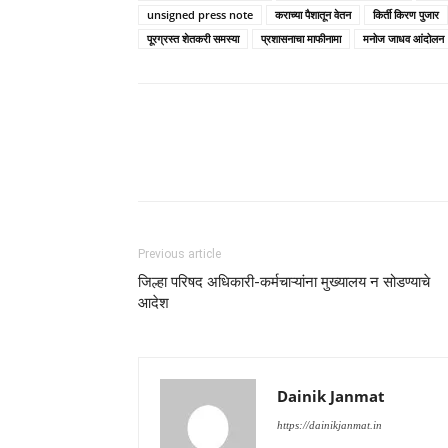
unsigned press note
कराच्या पैशातून वेतन
किर्ती किरण पुजार
पूरग्रस्त शेतकरी समस्या
प्रशासनाचा माफीनामा
मनोज जाधव आंदोलन
Previous article
जिल्हा परिषद अधिकारी-कर्मचाऱ्यांना मुख्यालय न सोडण्याचे
आदेश
Dainik Janmat
https://dainikjanmat.in