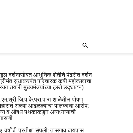
िठ्ठल दर्शनासोबत आधुनिक शेतीचे पंढरीत दर्शन
श्रीमंत सुधाकरपंत परिचारक कृषी महोत्सवाचा
्यत तयारी मुख्यमंत्र्यांच्या हस्ते उद्घाटन)
.एम.श्री.जि.प.कें.प्रा.पारा शाळेतील पोषण
हारात अळ्या आढळल्याचा पालकांचा आरोप;
न्न व औषध पथकाकडून अन्नधान्याची
पासणी
३ वर्षांची प्रतीक्षा संपली; तासगाव बायपास