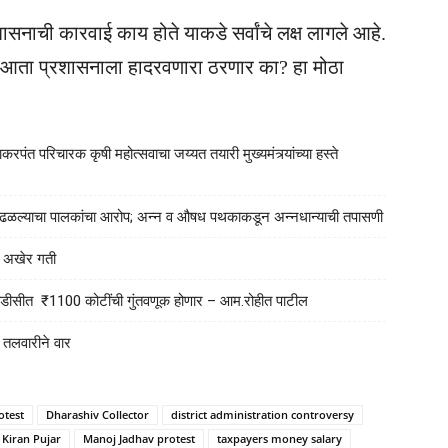
ासनाची कारवाई काय होते याकडे सर्वांचे लक्ष लागले आहे.
आता प्रशासनाला हादरवणारा ठरणार का? हा मोठा
रपंत परिचारक कृषी महोत्सवाचा जय्यत तयारी मुख्यमंत्र्यांच्या हस्ते
या आढळल्याचा पालकांचा आरोप; अन्न व औषध पथकाकडून अन्नधान्याची तपासणी
ला अखेर गती
एमआयडीसीत ₹1100 कोटींची गुंतवणूक होणार – आम.रोहीत पाटील
न तलवारीने वार
otest
Dharashiv Collector
district administration controversy
i Kiran Pujar
Manoj Jadhav protest
taxpayers money salary