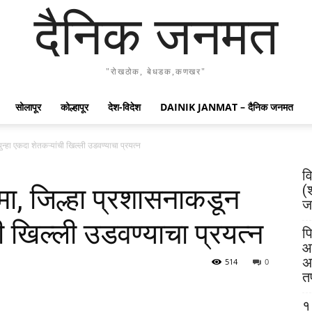
दैनिक जनमत
"रोखठोक, बेधडक,कणखर"
सोलापूर
कोल्हापूर
देश-विदेश
DAINIK JANMAT – दैनिक जनमत
न्हा एकदा शेतकऱ्यांची खिल्ली उडवण्याचा प्रयत्न
व
(
मा, जिल्हा प्रशासनाकडून
जय
ची खिल्ली उडवण्याचा प्रयत्न
पि
आ
अ
514
0
त
१