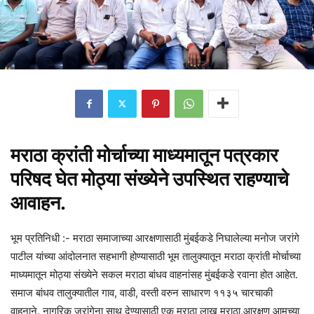
मराठा क्रांती मोर्चाच्या माध्यमातून पत्रकार
परिषद घेत मोठ्या संख्येने उपस्थित राहण्याचे
आवाहन.
भूम प्रतिनिधी :- मराठा समाजाच्या आरक्षणासाठी मुंबईकडे निघालेल्या मनोज जरांगे
पाटील यांच्या आंदोलनात सहभागी होण्यासाठी भूम तालुक्यातून मराठा क्रांती मोर्चाच्या
माध्यमातून मोठ्या संख्येने सकल मराठा बांधव वाहनांसह मुंबईकडे रवाना होत आहेत.
समाज बांधव तालुक्यातील गाव, वाडी, वस्ती वरुन साधारण ११३५ चारचाकी
वाहनाने. नागरिक जरांगेना साथ देण्यासाठी एक मराठा लाख मराठा,आरक्षण आमच्या