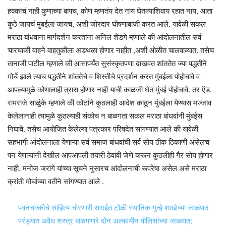
हक्काचं नाही कुणाच्या बापच, कोण म्हणतंय देत नाय घेतल्याशिवाय रहात नाय, आता
कुठे जायचं मुंबईला जायचं, अशी जोरदार घोषणाबाजी करत आले. यावेळी सकल
मराठा बांधवांना मार्गदर्शन करताना अनिल शेंडगे म्हणाले की आंदोलनातील सर्व
चारचाकी वाहने वाहतुकीला अडथळा होणार नाहीत ,अशी ओळीत चालवाव्यात. तसेच
तानाजी पाटील म्हणाले की आत्तापर्यंत सुसंस्कृतपणा दाखवत शांततेत ज्या पद्धतीने
मोर्चे झाले त्याच पद्धतीने शांततेचे व शिस्तीचे प्रदर्शन करत मुंबईला पोहोचावे व
आपल्यामुळे कोणालाही त्रास होणार नाही याची काळजी घेत मुंबई पोहोचावे. तर ऍड.
रामराजे साळुंके म्हणाले की कोर्टाने कुठलाही आदेश काढून मुंबईला येण्यास मज्जाव
केलेलानाही त्यामुळे कुठल्याही संकोच न बाळगता सकल मराठा बांधवांनी मुंबईस
निघावे. तसेच आयोजित केलेल्या पत्रकार परिषदेत सांगण्यात आले की यावेळी
सहभागी आंदोलनाला येणाऱ्या सर्व समाज बांधवांची सर्व सोय ठीक ठिकाणी असेलच
पन येणाऱ्यांनी देखील आपआपली तयारी ठेवावी जेणे करून कुठलीही गैर सोय होणार
नाही. मनोज जरांगे यांच्या सूचने नुसारच आंदोलनाची रूपरेषा असेल असे मराठा
क्रांती मोर्चाच्या वतीने सांगण्यात आले .
पवनचक्कीचे साहित्य चोरणारी सराईत टोळी स्थानिक गुन्हे शाखेच्या जाळ्यात
परंड्यात अवैध शस्त्र बाळगणारे दोन अल्पवयीन पोलिसांच्या जाळ्यात;