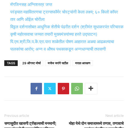
मॅगजिनसह अग्निशस्त्र जप्त
परंड्यात महावितरणचा ट्रान्सफॉर्मर चोरट्यांनी केला लक्ष्य; ६० किलो कॉपर
तार आणि ऑईल चोरीला
विठ्ठल दर्शनासोबत आधुनिक शेतीचे पंढरीत दर्शन (श्रीमंत सुधाकरपंत परिचारक
कृषी महोत्सवाचा जय्यत तयारी मुख्यमंत्र्यांच्या हस्ते उद्घाटन)
पि.एम.श्री.जि.प.कें.प्रा.पारा शाळेतील पोषण आहारात अळ्या आढळल्याचा
पालकांचा आरोप; अन्न व औषध पथकाकडून अन्नधान्याची तपासणी
TAGS
29 ऑगस्ट मोर्चा
मनोज जरांगे पाटील
मराठा आरक्षण
Previous article
Next article
सणासुदीत खासगी ट्रॅव्हल्सची मनमानी;
मोहा येथे दोन समाजामध्ये तणाव, तणावाचे