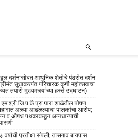
िठ्ठल दर्शनासोबत आधुनिक शेतीचे पंढरीत दर्शन
श्रीमंत सुधाकरपंत परिचारक कृषी महोत्सवाचा
्यत तयारी मुख्यमंत्र्यांच्या हस्ते उद्घाटन)
.एम.श्री.जि.प.कें.प्रा.पारा शाळेतील पोषण
हारात अळ्या आढळल्याचा पालकांचा आरोप;
न्न व औषध पथकाकडून अन्नधान्याची
पासणी
३ वर्षांची प्रतीक्षा संपली; तासगाव बायपास