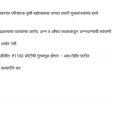
रपंत परिचारक कृषी महोत्सवाचा जय्यत तयारी मुख्यमंत्र्यांच्या हस्ते
या आढळल्याचा पालकांचा आरोप; अन्न व औषध पथकाकडून अन्नधान्याची तपासणी
ला अखेर गती
एमआयडीसीत ₹1100 कोटींची गुंतवणूक होणार – आम.रोहीत पाटील
न तलवारीने वार