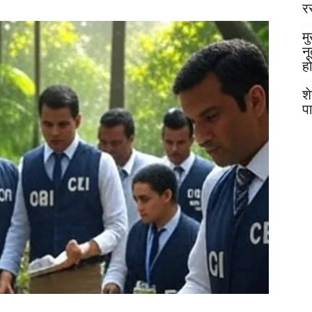
र
मु
न
ह
श
प