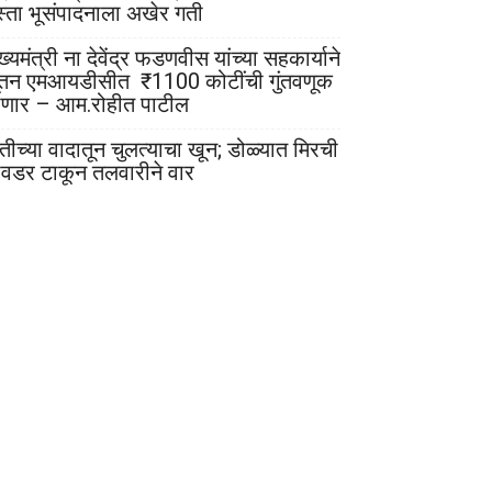
स्ता भूसंपादनाला अखेर गती
ख्यमंत्री ना देवेंद्र फडणवीस यांच्या सहकार्याने
ूतन एमआयडीसीत ₹1100 कोटींची गुंतवणूक
ोणार – आम.रोहीत पाटील
ेतीच्या वादातून चुलत्याचा खून; डोळ्यात मिरची
ावडर टाकून तलवारीने वार