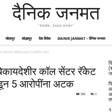
दैनिक जनमत
"रोखठोक, बेधडक,कणखर"
सोलापूर
कोल्हापूर
देश-विदेश
DAINIK JANMAT – दैनिक जनमत
ॅकेट उद्ध्वस्त; सीबीआयकडून 5 आरोपींना अटक
व
(
ेकायदेशीर कॉल सेंटर रॅकेट
जय
डून 5 आरोपींना अटक
पि
आ
अ
565
0
त
१