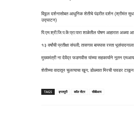
विठ्ठल दर्शनासोबत आधुनिक शेतीचे पंढरीत दर्शन (श्रीमंत सुधाक
उद्घाटन)
पि.एम.श्री.जि.प.कें.प्रा.पारा शाळेतील पोषण आहारात अळ्
१३ वर्षांची प्रतीक्षा संपली; तासगाव बायपास रस्ता भूसंपादना
मुख्यमंत्री ना देवेंद्र फडणवीस यांच्या सहकार्याने नूतन 
शेतीच्या वादातून चुलत्याचा खून; डोळ्यात मिरची पावडर टाकू
TAGS
इगतपुरी
कॉल सेंटर
सीबीआय