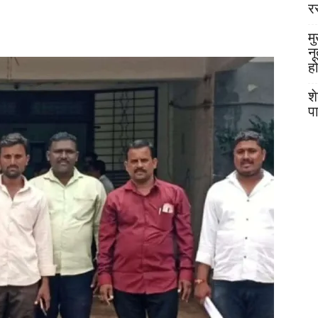
र
मु
न
ह
श
प