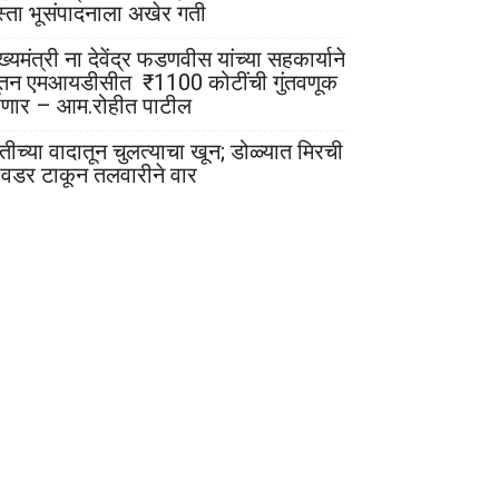
स्ता भूसंपादनाला अखेर गती
ख्यमंत्री ना देवेंद्र फडणवीस यांच्या सहकार्याने
ूतन एमआयडीसीत ₹1100 कोटींची गुंतवणूक
ोणार – आम.रोहीत पाटील
ेतीच्या वादातून चुलत्याचा खून; डोळ्यात मिरची
ावडर टाकून तलवारीने वार