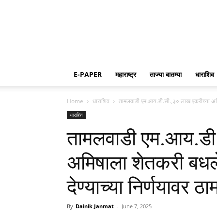
E-PAPER
महाराष्ट्र
ताज्या बातम्या
धाराशिव
Home
धाराशिव
तामलवाडी एम.आय.डी.सी.,३० लाख एकरीच्या अमिष
धाराशिव
तामलवाडी एम.आय.डी.
अमिषाला शेतकरी बधल
देण्याच्या निर्णयावर ठा
By
Dainik Janmat
-
June 7, 2025