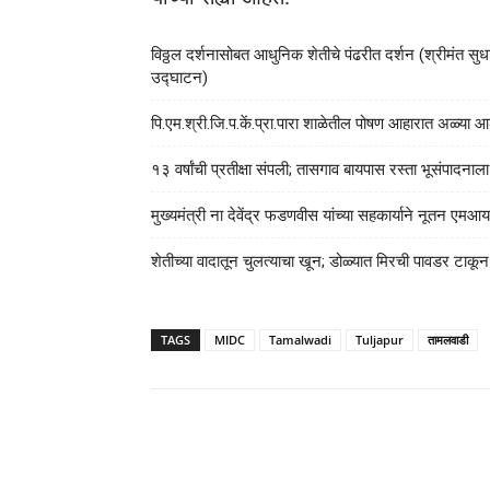
विठ्ठल दर्शनासोबत आधुनिक शेतीचे पंढरीत दर्शन (श्रीमंत सुधाक
उद्घाटन)
पि.एम.श्री.जि.प.कें.प्रा.पारा शाळेतील पोषण आहारात अळ्
१३ वर्षांची प्रतीक्षा संपली; तासगाव बायपास रस्ता भूसंपादना
मुख्यमंत्री ना देवेंद्र फडणवीस यांच्या सहकार्याने नूतन 
शेतीच्या वादातून चुलत्याचा खून; डोळ्यात मिरची पावडर टाकू
TAGS
MIDC
Tamalwadi
Tuljapur
तामलवाडी