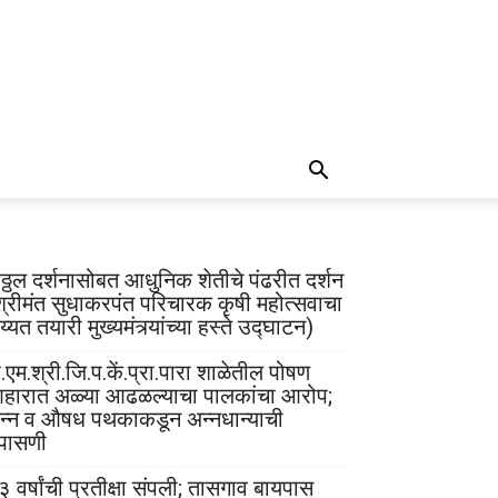
िठ्ठल दर्शनासोबत आधुनिक शेतीचे पंढरीत दर्शन
श्रीमंत सुधाकरपंत परिचारक कृषी महोत्सवाचा
्यत तयारी मुख्यमंत्र्यांच्या हस्ते उद्घाटन)
.एम.श्री.जि.प.कें.प्रा.पारा शाळेतील पोषण
हारात अळ्या आढळल्याचा पालकांचा आरोप;
न्न व औषध पथकाकडून अन्नधान्याची
पासणी
३ वर्षांची प्रतीक्षा संपली; तासगाव बायपास