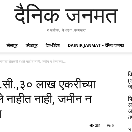
दैनिक जनमत
"रोखठोक, बेधडक,कणखर"
सोलापूर
कोल्हापूर
देश-विदेश
DAINIK JANMAT – दैनिक जनमत
ाला शेतकरी बधले नाहीत नाही, जमीन न देण्याच्या...
व
(
सी.,३० लाख एकरीच्या
जय
े नाहीत नाही, जमीन न
पि
आ
म
अ
त
281
0
१