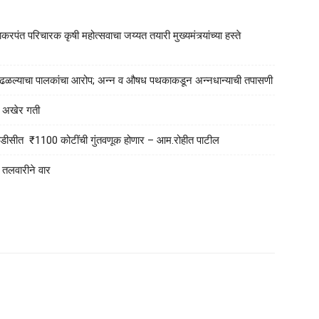
रपंत परिचारक कृषी महोत्सवाचा जय्यत तयारी मुख्यमंत्र्यांच्या हस्ते
या आढळल्याचा पालकांचा आरोप; अन्न व औषध पथकाकडून अन्नधान्याची तपासणी
ला अखेर गती
एमआयडीसीत ₹1100 कोटींची गुंतवणूक होणार – आम.रोहीत पाटील
न तलवारीने वार