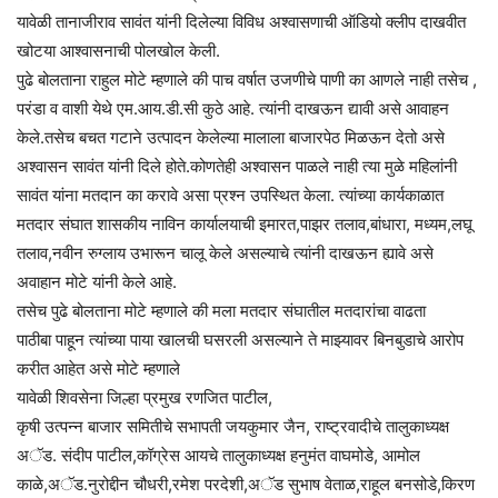
यावेळी तानाजीराव सावंत यांनी दिलेल्या विविध अश्वासणाची ऑडियो क्लीप दाखवीत
खोटया आश्वासनाची पोलखोल केली.
पुढे बोलताना राहुल मोटे म्हणाले की पाच वर्षात उजणीचे पाणी का आणले नाही तसेच ,
परंडा व वाशी येथे एम.आय.डी.सी कुठे आहे. त्यांनी दाखऊन द्यावी असे आवाहन
केले.तसेच बचत गटाने उत्पादन केलेल्या मालाला बाजारपेठ मिळऊन देतो असे
अश्वासन सावंत यांनी दिले होते.कोणतेही अश्वासन पाळले नाही त्या मुळे महिलांनी
सावंत यांना मतदान का करावे असा प्रश्न उपस्थित केला. त्यांच्या कार्यकाळात
मतदार संघात शासकीय नाविन कार्यालयाची इमारत,पाझर तलाव,बांधारा, मध्यम,लघू
तलाव,नवीन रुग्लाय उभारून चालू केले असल्याचे त्यांनी दाखऊन ह्यावे असे
अवाहान मोटे यांनी केले आहे.
तसेच पुढे बोलताना मोटे म्हणाले की मला मतदार संघातील मतदारांचा वाढता
पाठीबा पाहून त्यांच्या पाया खालची घसरली असल्याने ते माझ्यावर बिनबुडाचे आरोप
करीत आहेत असे मोटे म्हणाले
यावेळी शिवसेना जिल्हा प्रमुख रणजित पाटील,
कृषी उत्पन्न बाजार समितीचे सभापती जयकुमार जैन, राष्ट्रवादीचे तालुकाध्यक्ष
अॅड. संदीप पाटील,कॉग्रेस आयचे तालुकाध्यक्ष हनुमंत वाघमोडे, आमोल
काळे,अॅड.नुरोद्दीन चौधरी,रमेश परदेशी,अॅड सुभाष वेताळ,राहूल बनसोडे,किरण