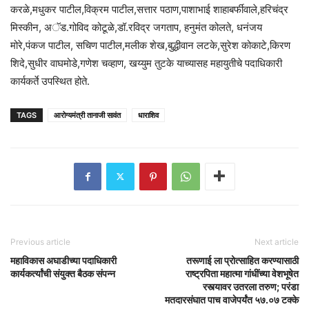
करळे,मधुकर पाटील,विक्रम पाटील,सत्तार पठाण,पाशाभाई शाहाबर्फीवाले,हरिचंद्र
मिस्कीन, अॅड.गोविद कोटूळे,डॉ.रविद्र जगताप, हनुमंत कोलते, धनंजय
मोरे,पंकज पाटील, सचिण पाटील,मलीक शेख,बुद्धीवान लटके,सुरेश कोकाटे,किरण
शिदे,सुधीर वाघमोडे,गणेश चव्हाण, खय्युम तुटके याच्यासह महायुतीचे पदाधिकारी
कार्यकर्ते उपस्थित होते.
TAGS
आरोग्यमंत्री तानाजी सावंत
धाराशिव
Previous article
Next article
महाविकास अघाडीच्या पदाधिकारी
तरूणाई ला प्रोत्साहित करण्यासाठी
कार्यकर्त्यांची संयुक्त बैठक संपन्न
राष्ट्रपिता महात्मा गांधींच्या वेशभूषेत
रस्त्यावर उतरला तरुण; परंडा
मतदारसंघात पाच वाजेपर्यंत ५७.०७ टक्के