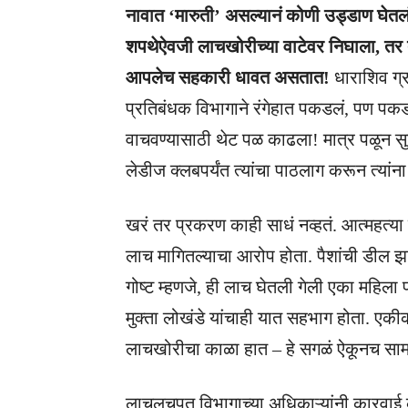
नावात ‘मारुती’ असल्यानं कोणी उड्डाण घेतल
शपथेऐवजी लाचखोरीच्या वाटेवर निघाला, तर तो
आपलेच सहकारी धावत असतात!
धाराशिव ग्र
प्रतिबंधक विभागाने रंगेहात पकडलं, पण पक
वाचवण्यासाठी थेट पळ काढला! मात्र पळून सु
लेडीज क्लबपर्यंत त्यांचा पाठलाग करून त्यां
खरं तर प्रकरण काही साधं नव्हतं. आत्महत्
लाच मागितल्याचा आरोप होता. पैशांची डील 
गोष्ट म्हणजे, ही लाच घेतली गेली एका महिला 
मुक्ता लोखंडे यांचाही यात सहभाग होता. एकीक
लाचखोरीचा काळा हात – हे सगळं ऐकूनच सामान
लाचलुचपत विभागाच्या अधिकाऱ्यांनी कारवाई क