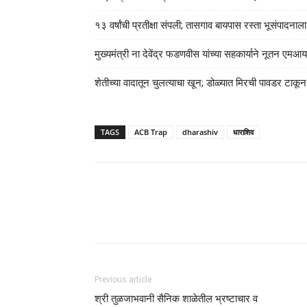
१३ वर्षांची प्रतीक्षा संपली; तासगाव बायपास रस्ता भूसंपादना
मुख्यमंत्री ना देवेंद्र फडणवीस यांच्या सहकार्याने नूतन 
शेतीच्या वादातून चुलत्याचा खून; डोळ्यात मिरची पावडर टाकू
TAGS
ACB Trap
dharashiv
धाराशिव
Previous article
श्री तुळजाभवानी सैनिक शाळेतील भ्रष्टाचार व