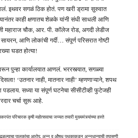
आलं. इथवर सगळं ठिक होतं. पण खरी ड्रामा सुरुवात
यानंतर काही क्षणातच शेळके यांनी संधी साधली आणि
ी महाराज चौक, आर. पी. कॉलेज रोड, अगदी लेडीज
ायरन, आणि लोकांची गर्दी… संपूर्ण परिसरात गोष्टी
रख्या घडत होत्या!
ून पुन्हा कार्यालयात आणलं. भररस्त्यात, सगळ्या
सला! ‘उतनार नाही, मातनार नाही’ म्हणणाऱ्याने, शपथ
डलाय. सध्या या संपूर्ण घटनेचा सीसीटीव्ही फुटेजही
ार चर्चा सुरू आहे.
रपंत परिचारक कृषी महोत्सवाचा जय्यत तयारी मुख्यमंत्र्यांच्या हस्ते
या आढळल्याचा पालकांचा आरोप; अन्न व औषध पथकाकडून अन्नधान्याची तपासणी