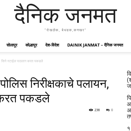
दैनिक जनमत
"रोखठोक, बेधडक,कणखर"
सोलापूर
कोल्हापूर
देश-विदेश
DAINIK JANMAT – दैनिक जनमत
यन, सिने स्टाईल पाठलाग करत पकडले
व
(
ा पोलिस निरीक्षकाचे पलायन,
जय
 करत पकडले
पि
आ
अ
238
0
त
१