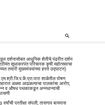
िठ्ठल दर्शनासोबत आधुनिक शेतीचे पंढरीत दर्शन
श्रीमंत सुधाकरपंत परिचारक कृषी महोत्सवाचा
्यत तयारी मुख्यमंत्र्यांच्या हस्ते उद्घाटन)
.एम.श्री.जि.प.कें.प्रा.पारा शाळेतील पोषण
हारात अळ्या आढळल्याचा पालकांचा आरोप;
न्न व औषध पथकाकडून अन्नधान्याची
पासणी
३ वर्षांची प्रतीक्षा संपली; तासगाव बायपास