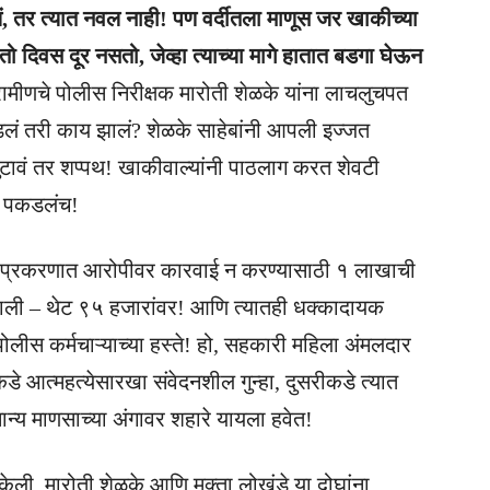
ं, तर त्यात नवल नाही! पण वर्दीतला माणूस जर खाकीच्या
 दिवस दूर नसतो, जेव्हा त्याच्या मागे हातात बडगा घेऊन
ामीणचे पोलीस निरीक्षक मारोती शेळके यांना लाचलुचपत
डलं तरी काय झालं? शेळके साहेबांनी आपली इज्जत
टावं तर शप्पथ! खाकीवाल्यांनी पाठलाग करत शेवटी
ना पकडलंच!
या प्रकरणात आरोपीवर कारवाई न करण्यासाठी १ लाखाची
झाली – थेट ९५ हजारांवर! आणि त्यातही धक्कादायक
पोलीस कर्मचाऱ्याच्या हस्ते! हो, सहकारी महिला अंमलदार
डे आत्महत्येसारखा संवेदनशील गुन्हा, दुसरीकडे त्यात
्य माणसाच्या अंगावर शहारे यायला हवेत!
ेली. मारोती शेळके आणि मुक्ता लोखंडे या दोघांना