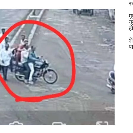
र
मु
न
ह
श
प