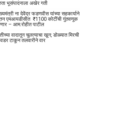
स्ता भूसंपादनाला अखेर गती
ख्यमंत्री ना देवेंद्र फडणवीस यांच्या सहकार्याने
ूतन एमआयडीसीत ₹1100 कोटींची गुंतवणूक
ोणार – आम.रोहीत पाटील
ेतीच्या वादातून चुलत्याचा खून; डोळ्यात मिरची
ावडर टाकून तलवारीने वार