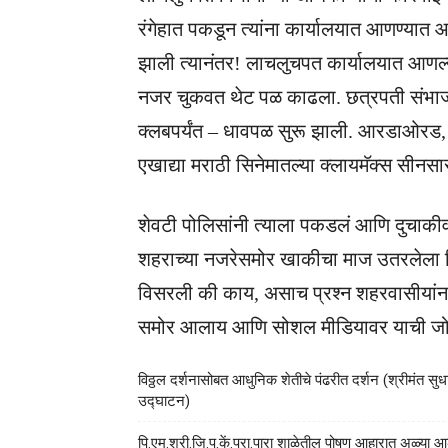
रंगेहात पकडून त्यांना कार्यालयात आणण्यात 
झाली त्यानंतर! लाचलुचपत कार्यालयात आणल्
नजर चुकवत थेट पळ काढला. छत्रपती संभाज
क्लबपर्यंत – धावपळ सुरू झाली. आरडाओरड, स
एखाद्या मराठी सिनेमातल्या क्लायमॅक्स सीनसा
शेवटी पोलिसांनी त्याला पकडलं आणि दुचाकीवर
शहराच्या नजरेसमोर खाकीचा माज उतरलेला दि
विसरली की काय, असाच प्रश्न शहरवासीयांना प
समोर आलाय आणि सोशल मीडियावर याची जोरद
विठ्ठल दर्शनासोबत आधुनिक शेतीचे पंढरीत दर्शन (श्रीमंत सुधाक
उद्घाटन)
पि.एम.श्री.जि.प.कें.प्रा.पारा शाळेतील पोषण आहारात अळ्