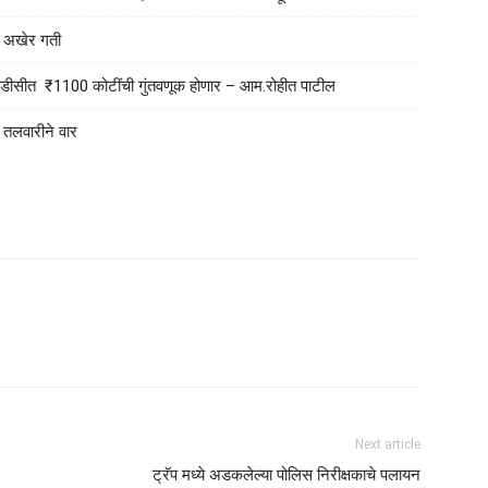
ला अखेर गती
एमआयडीसीत ₹1100 कोटींची गुंतवणूक होणार – आम.रोहीत पाटील
न तलवारीने वार
Next article
ट्रॅप मध्ये अडकलेल्या पोलिस निरीक्षकाचे पलायन