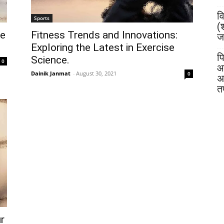
व
Sports
(
ve
Fitness Trends and Innovations:
जय
Exploring the Latest in Exercise
पि
Science.
0
आ
Dainik Janmat
-
August 30, 2021
0
अ
त
ur