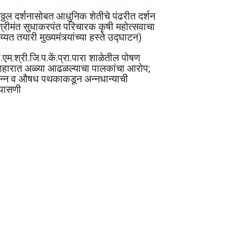
िठ्ठल दर्शनासोबत आधुनिक शेतीचे पंढरीत दर्शन
श्रीमंत सुधाकरपंत परिचारक कृषी महोत्सवाचा
्यत तयारी मुख्यमंत्र्यांच्या हस्ते उद्घाटन)
.एम.श्री.जि.प.कें.प्रा.पारा शाळेतील पोषण
हारात अळ्या आढळल्याचा पालकांचा आरोप;
न्न व औषध पथकाकडून अन्नधान्याची
पासणी