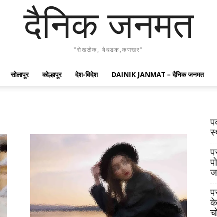
दैनिक जनमत
"रोखठोक, बेधडक,कणखर"
सोलापूर
कोल्हापूर
देश-विदेश
DAINIK JANMAT – दैनिक जनमत
प
स्
प
प
ज
प
क
च