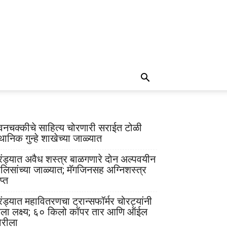
वनचक्कीचे साहित्य चोरणारी सराईत टोळी
थानिक गुन्हे शाखेच्या जाळ्यात
रंड्यात अवैध शस्त्र बाळगणारे दोन अल्पवयीन
ोलिसांच्या जाळ्यात; मॅगजिनसह अग्निशस्त्र
प्त
रंड्यात महावितरणचा ट्रान्सफॉर्मर चोरट्यांनी
ेला लक्ष्य; ६० किलो कॉपर तार आणि ऑईल
ोरीला