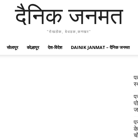
दैनिक जनमत
"रोखठोक, बेधडक,कणखर"
सोलापूर
कोल्हापूर
देश-विदेश
DAINIK JANMAT – दैनिक जनमत
प
स्
प
प
ज
प
क
च