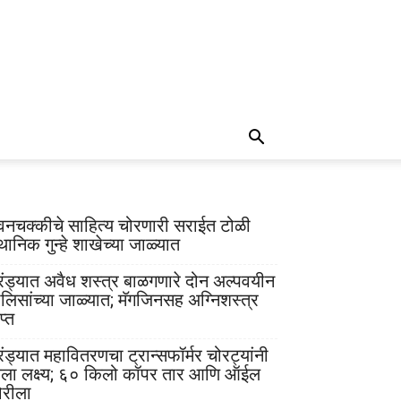
वनचक्कीचे साहित्य चोरणारी सराईत टोळी
थानिक गुन्हे शाखेच्या जाळ्यात
रंड्यात अवैध शस्त्र बाळगणारे दोन अल्पवयीन
ोलिसांच्या जाळ्यात; मॅगजिनसह अग्निशस्त्र
प्त
रंड्यात महावितरणचा ट्रान्सफॉर्मर चोरट्यांनी
ेला लक्ष्य; ६० किलो कॉपर तार आणि ऑईल
ोरीला