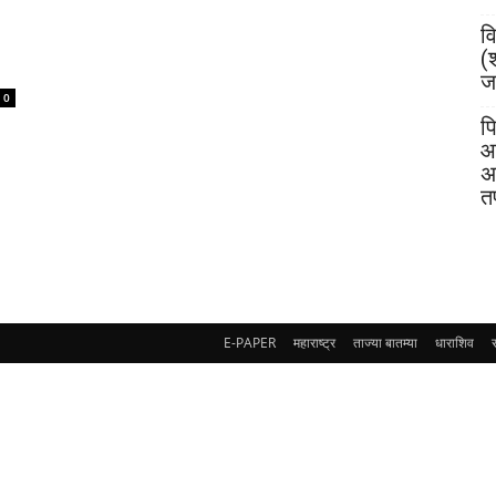
व
(
जय
0
पि
आ
अ
त
E-PAPER
महाराष्ट्र
ताज्या बातम्या
धाराशिव