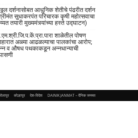
िठ्ठल दर्शनासोबत आधुनिक शेतीचे पंढरीत दर्शन
श्रीमंत सुधाकरपंत परिचारक कृषी महोत्सवाचा
्यत तयारी मुख्यमंत्र्यांच्या हस्ते उद्घाटन)
.एम.श्री.जि.प.कें.प्रा.पारा शाळेतील पोषण
हारात अळ्या आढळल्याचा पालकांचा आरोप;
न्न व औषध पथकाकडून अन्नधान्याची
पासणी
सोलापूर
कोल्हापूर
देश-विदेश
DAINIK JANMAT – दैनिक जनमत