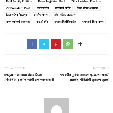
Patil Family Politics
Rana Jagjitsinh Patil
Zilla Parishad Election
ZP President Post
अर्चना पाटील
घराणेशाही आरोप
जिल्हा परिषद अध्यक्षपद
जिल्हा परिषद निवडणूक
धाराशिव भाजप
पाटील परिवार राजकारण
भाजप कार्यकर्ते अस्वस्थता
माऊली ट्रेंड
राणाजगजितसिंह पाटील
राष्ट्रवादी विरुद्ध भाजप
Previous article
Next article
मद्यप्राशन केल्याचा संशय जिल्हा
१५ वर्षीय मुलीचे अपहरण प्रकरण: आरोपी
परिषदेतील ९ कर्मचाऱ्यांची अचानक चाचणी
अटकेत, पीडितेची सुखरूप सुटका