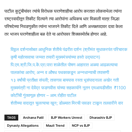
पाटील कुटुंबीयांवर त्यांचे विरोधक घराणेशाहीचा आरोप करतात लोकसभेला त्यांना
राष्ट्रवादीतून तिकीट दिल्याने त्या आरोपांना अधिकच धार मिळाली मात्र जिल्हा
परिषदेच्या निवडणुकीत त्यांना भाजपने तिकीट दिले आणि अध्यक्षपदावर दावा केला
तर भाजप घराणेशाहीला बळ देते या आरोपावर शिक्कामोर्तब होणार आहे.
विठ्ठल दर्शनासोबत आधुनिक शेतीचे पंढरीत दर्शन (श्रीमंत सुधाकरपंत परिचारक
कृषी महोत्सवाचा जय्यत तयारी मुख्यमंत्र्यांच्या हस्ते उद्घाटन)
पि.एम.श्री.जि.प.कें.प्रा.पारा शाळेतील पोषण आहारात अळ्या आढळल्याचा
पालकांचा आरोप; अन्न व औषध पथकाकडून अन्नधान्याची तपासणी
१३ वर्षांची प्रतीक्षा संपली; तासगाव बायपास रस्ता भूसंपादनाला अखेर गती
मुख्यमंत्री ना देवेंद्र फडणवीस यांच्या सहकार्याने नूतन एमआयडीसीत ₹1100
कोटींची गुंतवणूक होणार – आम.रोहीत पाटील
शेतीच्या वादातून चुलत्याचा खून; डोळ्यात मिरची पावडर टाकून तलवारीने वार
TAGS
Archana Patil
BJP Workers Unrest
Dharashiv BJP
Dynasty Allegations
Mauli Trend
NCP vs BJP