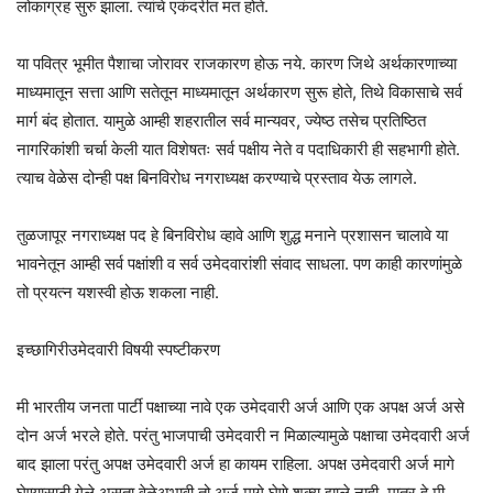
लोकाग्रह सुरु झाला. त्यांचे एकंदरीत मत होते.
या पवित्र भूमीत पैशाचा जोरावर राजकारण होऊ नये. कारण जिथे अर्थकारणाच्या
माध्यमातून सत्ता आणि सतेतून माध्यमातून अर्थकारण सुरू होते, तिथे विकासाचे सर्व
मार्ग बंद होतात. यामुळे आम्ही शहरातील सर्व मान्यवर, ज्येष्ठ तसेच प्रतिष्ठित
नागरिकांशी चर्चा केली यात विशेषतः सर्व पक्षीय नेते व पदाधिकारी ही सहभागी होते.
त्याच वेळेस दोन्ही पक्ष बिनविरोध नगराध्यक्ष करण्याचे प्रस्ताव येऊ लागले.
तुळजापूर नगराध्यक्ष पद हे बिनविरोध व्हावे आणि शुद्ध मनाने प्रशासन चालावे या
भावनेतून आम्ही सर्व पक्षांशी व सर्व उमेदवारांशी संवाद साधला. पण काही कारणांमुळे
तो प्रयत्न यशस्वी होऊ शकला नाही.
इच्छागिरीउमेदवारी विषयी स्पष्टीकरण
मी भारतीय जनता पार्टी पक्षाच्या नावे एक उमेदवारी अर्ज आणि एक अपक्ष अर्ज असे
दोन अर्ज भरले होते. परंतु भाजपाची उमेदवारी न मिळाल्यामुळे पक्षाचा उमेदवारी अर्ज
बाद झाला परंतु अपक्ष उमेदवारी अर्ज हा कायम राहिला. अपक्ष उमेदवारी अर्ज मागे
घेण्यासाठी गेले असता वेळेअभावी तो अर्ज मागे घेणे शक्य झाले नाही. मात्र हे मी