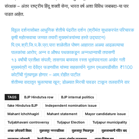
संरक्षक – अंतर राष्ट्रीय हिंदू शक्ती सेना, भारत वर्ष अशा विविध जबाबदा-या पार
पाडत आहेत.
विठ्ठल दर्शनासोबत आधुनिक शेतीचे पंढरीत दर्शन (श्रीमंत सुधाकरपंत परिचारक
कृषी महोत्सवाचा जय्यत तयारी मुख्यमंत्र्यांच्या हस्ते उद्घाटन)
पि.एम.श्री.जि.प.कें.प्रा.पारा शाळेतील पोषण आहारात अळ्या आढळल्याचा
पालकांचा आरोप; अन्न व औषध पथकाकडून अन्नधान्याची तपासणी
१३ वर्षांची प्रतीक्षा संपली; तासगाव बायपास रस्ता भूसंपादनाला अखेर गती
मुख्यमंत्री ना देवेंद्र फडणवीस यांच्या सहकार्याने नूतन एमआयडीसीत ₹1100
कोटींची गुंतवणूक होणार – आम.रोहीत पाटील
शेतीच्या वादातून चुलत्याचा खून; डोळ्यात मिरची पावडर टाकून तलवारीने वार
TAGS
BJP Hindutva row
BJP internal politics
fake Hindutva BJP
Independent nomination issue
Mahant Ichchhagiri
Mahant statement
Mayor candidature issue
Tuljabhavani controversy
Tuljapur Election
Tuljapur municipality
अपक्ष उमेदवारी विवाद
तुळजापूर नगरपालिका
तुळजापूर निवडणूक
तुळजाभवानी मंदिर वाद
नगराध्यक्ष उमेदवारी
बेगडी हिंदुत्व
भाजप अंतर्गत राजकारण
भाजप हिंदुत्व वाद