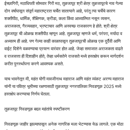
ईच्छागिरी, मठाधिपती सोमवार गिरी मठ, तुळजापूर श्री क्षेत्र तुळजापूरचे नाव गेल्या
दोन वर्षापासून संपूर्ण महाराष्ट्रात चर्चेत सातत्याने आहे, परंतु त्या चर्चेचे कारण
शक्तीपीठ, धार्मिक, शैक्षिणक, क्रीडा, कला किंवा आध्यात्मित नसून व्यसन,
अराजकता, गैरव्यवहार, भ्रष्टाचार आणि अस्वच्छ राजकारण हे होते. श्री क्षेत्र
तुळजापूर ची ओळख शक्तीपीठ म्हणून आहे. तुळजापूर म्हणजे धर्म, परंपरा, मर्यादा व
अध्यात्म ही आहे. पण गेल्या काही काळापासून तुळजापूरची ओळख एक दुर्दैवी आणि
वाईट दिशेने वळवण्याचा प्रयत्न वारंवार होत आहे. जेव्हा समाजात अराजकता वाढते
व राजसत्ता ही दिशाहीन होते, तेव्हा धर्मसतेने राजसते मध्ये हस्तक्षेप करून मार्गदर्शन
करीत पुनर्स्थापना करणे आवश्यक असते.
याच भावनेतून मी, महंत योगी मावजीनाथ महाराज आणि महंत व्यंकट अरण्य महाराज
यांनी या पवित्र भूमीच्या रक्षणासाठी तुळजापूर नगरपालिका निवडणूक 2025 मध्ये
हस्तक्षेप करण्याचा निर्णय घेतला.
तुळजापूर निवडणूक बद्दल महंतांचे स्पष्टीकरण
निवडणूक जाहीर झाल्यापासून अनेक नागरिक मला भेटण्यास येऊ लागले. एक मोठा