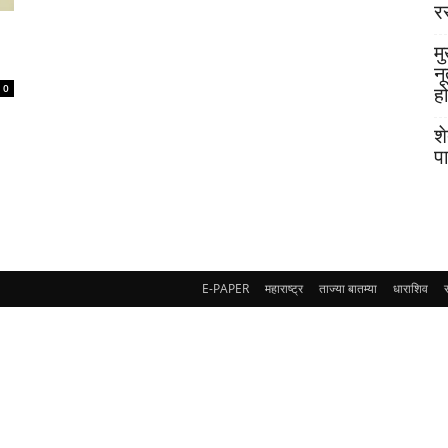
र
मु
न
0
ह
श
प
E-PAPER
महाराष्ट्र
ताज्या बातम्या
धाराशिव