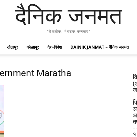
दैनिक जनमत
"रोखठोक, बेधडक,कणखर"
सोलापूर
कोल्हापूर
देश-विदेश
DAINIK JANMAT – दैनिक जनमत
vernment Maratha
व
(
जय
पि
आ
अ
त
१