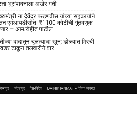
स्ता भूसंपादनाला अखेर गती
ख्यमंत्री ना देवेंद्र फडणवीस यांच्या सहकार्याने
ूतन एमआयडीसीत ₹1100 कोटींची गुंतवणूक
ोणार – आम.रोहीत पाटील
ेतीच्या वादातून चुलत्याचा खून; डोळ्यात मिरची
ावडर टाकून तलवारीने वार
सोलापूर
कोल्हापूर
देश-विदेश
DAINIK JANMAT – दैनिक जनमत