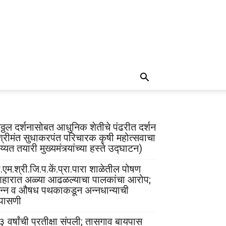
िठ्ठल दर्शनासोबत आधुनिक शेतीचे पंढरीत दर्शन
श्रीमंत सुधाकरपंत परिचारक कृषी महोत्सवाचा
्यत तयारी मुख्यमंत्र्यांच्या हस्ते उद्घाटन)
.एम.श्री.जि.प.कें.प्रा.पारा शाळेतील पोषण
हारात अळ्या आढळल्याचा पालकांचा आरोप;
न्न व औषध पथकाकडून अन्नधान्याची
पासणी
३ वर्षांची प्रतीक्षा संपली; तासगाव बायपास