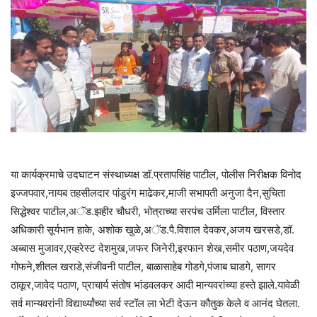
या कार्यक्रमाचे उदघाटन संस्थाध्यक्ष डॉ.प्रतापसिंह पाटील, पोलीस निरीक्षक विनोद
इज्जपवार,नायब तहसीलदार पांडुरंग माढेकर,माजी सभापती अनुजा दैन,सुचिता
सिद्धेश्वर पाटील,अॅड.झहीर चौधरी, भोत्राच्या सरपंच उर्मिला पाटील, विस्तार
अधिकारी सूर्यभान हाके, अशोक खुळे,अॅड.पै.विशाल देवकर,अजय खरसडे,डॉ.
अब्बास मुजावर,एव्हरेस्ट देशमुख,जफर जिनेरी,इरफान शेख,समीर पठाण,जयदेव
गोफने,शीतल खराडे,संजीवनी पाटील, बाळासाहेब गोडगे,पंजाब घाडगे, सागर
ठाकूर,जावेद पठाण, प्राचार्य संतोष भांडवलकर आदी मान्यवरांच्या हस्ते झाले.यावेळी
सर्व मान्यवरांनी विद्यार्थ्यांच्या सर्व स्टॉल ला भेटी देऊन कौतुक केले व आनंद घेतला.