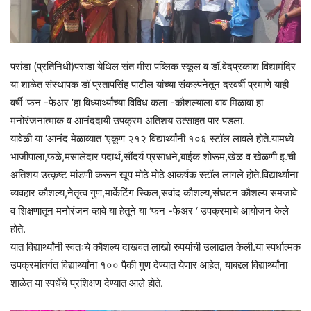
परांडा (प्रतिनिधी)परांडा येथिल संत मीरा पब्लिक स्कूल व डॉ.वेदप्रकाश विद्यामंदिर
या शाळेत संस्थापक डॉ प्रतापसिंह पाटील यांच्या संकल्पनेतून दरवर्षी प्रमाणे याही
वर्षी ‘फन -फेअर ‘हा विध्यार्थ्यांच्या विविध कला -कौशल्याला वाव मिळावा हा
मनोरंजनात्माक व आनंददायी उपक्रम अतिशय उत्साहत पार पडला.
यावेळी या ‘आनंद मेळाव्यात ‘एकूण २१२ विद्यार्थ्यांनी १०६ स्टॉल लावले होते.यामध्ये
भाजीपाला,फळे,मसालेदार पदार्थ,सौंदर्य प्रसाधने,बाईक शोरूम,खेळ व खेळणी इ.ची
अतिशय उत्कृष्ट मांडणी करून खूप मोठे मोठे आकर्षक स्टॉल लागले होते.विद्यार्थ्यांना
व्यवहार कौशल्य,नेतृत्व गुण,मार्केटिंग स्किल,सवांद कौशल्य,संघटन कौशल्य समजावे
व शिक्षणातून मनोरंजन व्हावे या हेतूने या ‘फन -फेअर ‘ उपक्रमाचे आयोजन केले
होते.
यात विद्यार्थ्यांनी स्वतःचे कौशल्य दाखवत लाखो रुपयांची उलाढाल केली.या स्पर्धात्मक
उपक्रमांतर्गत विद्यार्थ्यांना १०० पैकी गुण देण्यात येणार आहेत, याबद्दल विद्यार्थ्यांना
शाळेत या स्पर्धेचे प्रशिक्षण देण्यात आले होते.