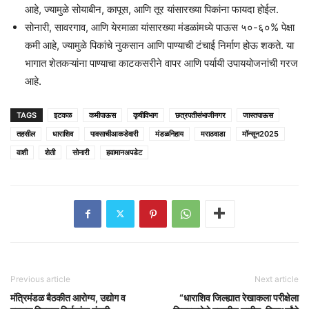
आहे, ज्यामुळे सोयाबीन, कापूस, आणि तूर यांसारख्या पिकांना फायदा होईल.
सोनारी, सावरगाव, आणि येरमाळा यांसारख्या मंडळांमध्ये पाऊस ५०-६०% पेक्षा
कमी आहे, ज्यामुळे पिकांचे नुकसान आणि पाण्याची टंचाई निर्माण होऊ शकते. या
भागात शेतकऱ्यांना पाण्याचा काटकसरीने वापर आणि पर्यायी उपाययोजनांची गरज
आहे.
TAGS
इटकळ
कमीपाऊस
कृषीविभाग
छत्रपतीसंभाजीनगर
जास्तपाऊस
तहसील
धाराशिव
पावसाचीआकडेवारी
मंडळनिहाय
मराठवाडा
मॉन्सून2025
वाशी
शेती
सोनारी
हवामानअपडेट
Previous article
Next article
मंत्रिमंडळ बैठकीत आरोग्य, उद्योग व
“धाराशिव जिल्ह्यात रेखाकला परीक्षेला