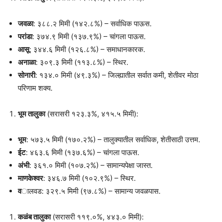
जवळा
: ३८८.२ मिमी (१४२.८%) – सर्वाधिक पाऊस.
परांडा
: ३७४.९ मिमी (१३७.९%) – चांगला पाऊस.
आसू
: ३४४.६ मिमी (१२६.८%) – समाधानकारक.
अनाळा
: ३०९.३ मिमी (११३.८%) – स्थिर.
सोनारी
: १३४.० मिमी (४९.३%) – जिल्ह्यातील सर्वात कमी, शेतीवर मोठा
परिणाम शक्य.
भूम तालुका
(सरासरी १२३.३%, ४१५.५ मिमी):
भूम
: ५७३.५ मिमी (१७०.२%) – तालुक्यातील सर्वाधिक, शेतीसाठी उत्तम.
ईट
: ४६३.६ मिमी (१३७.६%) – चांगला पाऊस.
अंभी
: ३६१.० मिमी (१०७.२%) – सामान्यपेक्षा जास्त.
माणकेश्वर
: ३४६.७ मिमी (१०२.९%) – स्थिर.
व
ालवड: ३२९.५ मिमी (९७.८%) – सामान्य जवळपास.
कळंब तालुका
(सरासरी ११९.०%, ४४३.० मिमी):