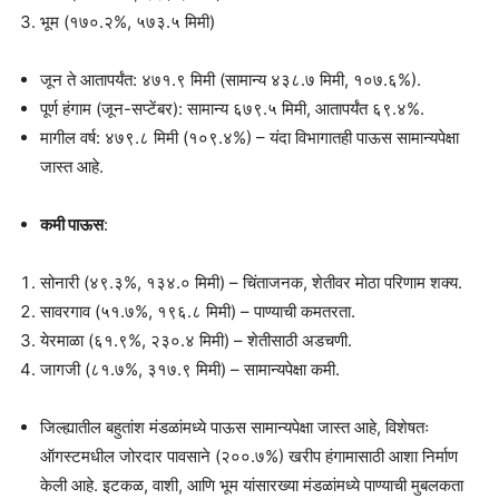
भूम (१७०.२%, ५७३.५ मिमी)
जून ते आतापर्यंत: ४७१.९ मिमी (सामान्य ४३८.७ मिमी, १०७.६%).
पूर्ण हंगाम (जून-सप्टेंबर): सामान्य ६७९.५ मिमी, आतापर्यंत ६९.४%.
मागील वर्ष: ४७९.८ मिमी (१०९.४%) – यंदा विभागातही पाऊस सामान्यपेक्षा
जास्त आहे.
कमी पाऊस
:
सोनारी (४९.३%, १३४.० मिमी) – चिंताजनक, शेतीवर मोठा परिणाम शक्य.
सावरगाव (५१.७%, १९६.८ मिमी) – पाण्याची कमतरता.
येरमाळा (६१.९%, २३०.४ मिमी) – शेतीसाठी अडचणी.
जागजी (८१.७%, ३१७.९ मिमी) – सामान्यपेक्षा कमी.
जिल्ह्यातील बहुतांश मंडळांमध्ये पाऊस सामान्यपेक्षा जास्त आहे, विशेषतः
ऑगस्टमधील जोरदार पावसाने (२००.७%) खरीप हंगामासाठी आशा निर्माण
केली आहे. इटकळ, वाशी, आणि भूम यांसारख्या मंडळांमध्ये पाण्याची मुबलकता