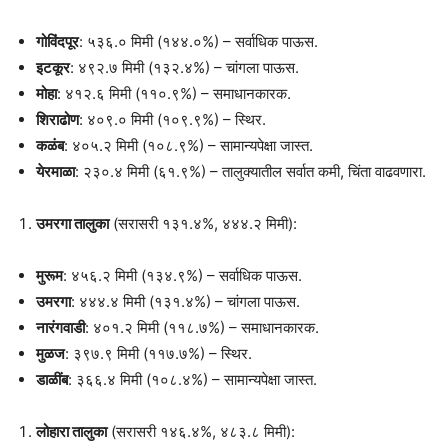
गोविंदपूर
: ५३६.० मिमी (१४४.०%) – सर्वाधिक पाऊस.
इटकूर
: ४९२.७ मिमी (१३२.४%) – चांगला पाऊस.
मोहा
: ४१२.६ मिमी (११०.९%) – समाधानकारक.
शिराढोण
: ४०९.० मिमी (१०९.९%) – स्थिर.
कळंब
: ४०५.२ मिमी (१०८.९%) – सामान्यपेक्षा जास्त.
येरमाळा
: २३०.४ मिमी (६१.९%) – तालुक्यातील सर्वात कमी, चिंता वाढवणारा.
उमरगा तालुका
(सरासरी १३१.४%, ४४४.२ मिमी):
मुरूम
: ४५६.२ मिमी (१३४.९%) – सर्वाधिक पाऊस.
उमरगा
: ४४४.४ मिमी (१३१.४%) – चांगला पाऊस.
नारंगवाडी
: ४०१.२ मिमी (११८.७%) – समाधानकारक.
मुळज
: ३९७.९ मिमी (११७.७%) – स्थिर.
डाळींब
: ३६६.४ मिमी (१०८.४%) – सामान्यपेक्षा जास्त.
लोहारा तालुका
(सरासरी १४६.४%, ४८३.८ मिमी):