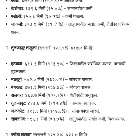
बेंबळी
: ३७१.४ मिमी (९५.५%) – किंचित कमी.
केशेगाव
: ३६९.६ मिमी (९५.०%) – सामान्यपेक्षा कमी.
पडोली
: ३५०.८ मिमी (९०.२%) – कमी पाऊस.
जागजी
: ३१७.९ मिमी (८१.７%) – तालुक्यातील सर्वात कमी, शेतीवर परिणाम
शक्य.
तुळजापूर तालुका
(सरासरी १२८.१%, ४८७.० मिमी):
इटकळ
: ६९९.३ मिमी (१८३.९%) – जिल्ह्यातील सर्वाधिक पाऊस, पाण्याची
मुबलकता.
नळदुर्ग
: ५०२.० मिमी (१३२.०%) – जोरदार पाऊस.
मंगरूळ
: ४७३.२ मिमी (१२४.४%) – चांगला पाऊस.
सलगरा
: ४६३.७ मिमी (१२१.९%) – शेतीसाठी अनुकूल.
तुळजापूर
: ४२७.६ मिमी (११२.४%) – समाधानकारक.
जळकोट
: ३९८.६ मिमी (१०४.८%) – सामान्यपेक्षा जास्त.
सावरगाव
: १९६.८ मिमी (५१.७%) – तालुक्यातील सर्वात कमी, चिंताजनक.
परांडा तालुका
(सरासरी १२१.३%, ३२९.७ मिमी):