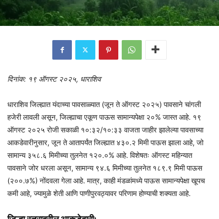
दिनांक: १९ ऑगस्ट २०२५, धाराशिव
धाराशिव जिल्ह्यात यंदाच्या पावसाळ्यात (जून ते ऑगस्ट २०२५) पावसाने चांगली
हजेरी लावली असून, जिल्ह्याचा एकूण पाऊस सामान्यपेक्षा २०% जास्त आहे. १९
ऑगस्ट २०२५ रोजी सकाळी १०:३२/१०:३३ वाजता जाहीर झालेल्या पावसाच्या
आकडेवारीनुसार, जून ते आतापर्यंत जिल्ह्यात ४३०.२ मिमी पाऊस झाला आहे, जो
सामान्य ३५८.६ मिमीच्या तुलनेत १२०.०% आहे. विशेषतः ऑगस्ट महिन्यात
पावसाने जोर धरला असून, सामान्य ९४.६ मिमीच्या तुलनेत १८९.९ मिमी पाऊस
(२००.७%) नोंदवला गेला आहे. मात्र, काही मंडळांमध्ये पाऊस सामान्यपेक्षा खूपच
कमी आहे, ज्यामुळे शेती आणि पाणीपुरवठ्यावर परिणाम होण्याची शक्यता आहे.