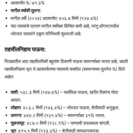
आतापर्यंत %: ७१.३%
मागील वर्षाशी तुलना
:
मागील वर्षी (२०२४) आतापर्यंत: ४५६.७ मिमी (१२७.४%)
यंदा पावसाचे प्रमाण मागील वर्षापेक्षा किंचित कमी आहे, परंतु ऑगस्टमधील
जोरदार पावसाने एकूण परिस्थिती सुधारली आहे.
तहसीलनिहाय पाऊस:
जिल्ह्यातील आठ तहसीलांपैकी बहुतांश ठिकाणी पाऊस सामान्यपेक्षा जास्त आहे. खाली
तहसीलनिहाय जून ते आतापर्यंतच्या पावसाचे तपशील (सामान्यच्या तुलनेत %) दिले
आहेत:
वाशी
: ५३८.३ मिमी (१४७.४%) – सर्वाधिक पाऊस, खरीप पिकांना मोठा
आधार.
लोहारा
: ४८३.८ मिमी (१४६.४%) – जोरदार पाऊस, शेतीसाठी अनुकूल.
उमरगा
: ४४४.२ मिमी (१३१.४%) – सामान्यपेक्षा ३१% जास्त.
तुळजापूर
: ४८७.० मिमी (१२८.१%) – पाण्याची उपलब्धता चांगली.
भूम
: ४१५.५ मिमी (१२३.३%) – शेतीसाठी समाधानकारक.