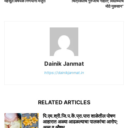
महसूल विषयक निर्णयांना मंजुरी
चित्रकलेचे गुरुजीच नाहीत; विद्यार्थ्यांचे
मोठे नुकसान”
Dainik Janmat
https://dainikjanmat.in
RELATED ARTICLES
पि.एम.श्री.जि.प.कें.प्रा.पारा शाळेतील पोषण
आहारात अळ्या आढळल्याचा पालकांचा आरोप;
अन्न व औषध...