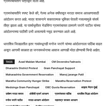
ग्रामपंचायतीने पत्राद्वारे दिला आहे.
ग्रामपंचायतीने स्पष्ट केले की, गेल्या अनेक वर्षांपासून मराठा समाज आरक्षणासाठी
आंदोलन करत आहे. मात्र शासनाने सकारात्मक भूमिका घेतली नसल्यामुळे संघर्ष
तीव्र झाला आहे. या पार्श्वभूमीवर मेडसिंगा ग्रामपंचायत ठामपणे जरांगे पाटील यांच्या
आंदोलनाच्या पाठीशी उभी असल्याचे नमूद करण्यात आले आहे.
धाराशिव जिल्ह्यातील इतर गावांमधूनही मनोज जरांगे यांच्या आंदोलनाला पाठिंबा वाढत
असून आगामी काळात हा जनसमर्थनाचा आवाज आणखी मोठा होण्याची चिन्हे आहेत.
TAGS
Azad Maidan Mumbai
CM Devendra Fadnavis
Dharashiv District Protest
Gram Panchayat Support
Maharashtra Government Reservation
Manoj jarange Patil
Maratha Community Hunger Strike
Maratha Reservation Protest
Medsinga Gram Panchayat
OBC Quota Reservation
आझाद मैदान मुंबई
उपोषण मराठा समाज
ओबीसी प्रवर्ग आरक्षण
ग्रामपंचायत पाठिंबा
धाराशिव जिल्हा आंदोलन
मनोज जरांगे पाटील
मराठा आरक्षण आंदोलन
महाराष्ट्र सरकार आरक्षण