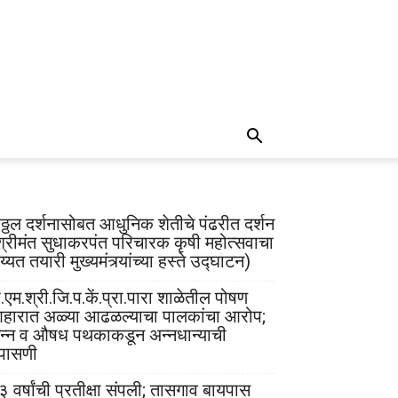
िठ्ठल दर्शनासोबत आधुनिक शेतीचे पंढरीत दर्शन
श्रीमंत सुधाकरपंत परिचारक कृषी महोत्सवाचा
्यत तयारी मुख्यमंत्र्यांच्या हस्ते उद्घाटन)
.एम.श्री.जि.प.कें.प्रा.पारा शाळेतील पोषण
हारात अळ्या आढळल्याचा पालकांचा आरोप;
न्न व औषध पथकाकडून अन्नधान्याची
पासणी
३ वर्षांची प्रतीक्षा संपली; तासगाव बायपास