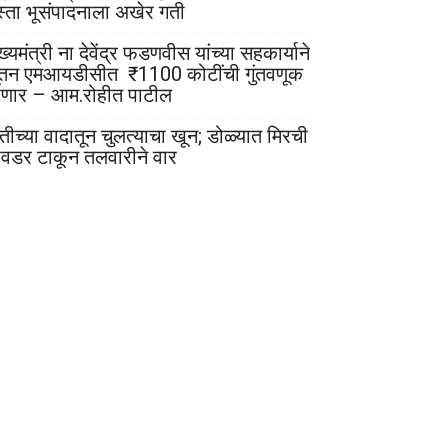
स्ता भूसंपादनाला अखेर गती
ख्यमंत्री ना देवेंद्र फडणवीस यांच्या सहकार्याने
ूतन एमआयडीसीत ₹1100 कोटींची गुंतवणूक
ोणार – आम.रोहीत पाटील
ेतीच्या वादातून चुलत्याचा खून; डोळ्यात मिरची
ावडर टाकून तलवारीने वार