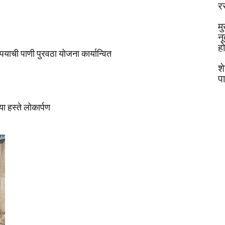
र
मु
न
ह
ाची पाणी पुरवठा योजना कार्यान्वित
श
प
ा हस्ते लोकार्पण