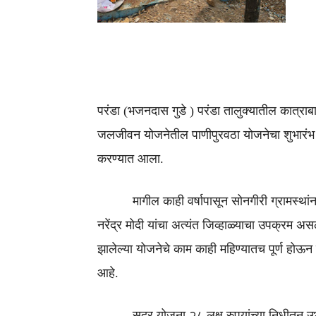
परंडा (भजनदास गुडे ) परंडा तालुक्यातील कात्राबा
जलजीवन योजनेतील पाणीपुरवठा योजनेचा शुभारंभ उद
करण्यात आला.
मागील काही वर्षापासून सोनगीरी ग्रामस्थांना 
नरेंद्र मोदी यांचा अत्यंत जिव्हाळ्याचा उपक्रम 
झालेल्या योजनेचे काम काही महिण्यातच पूर्ण होऊन द
आहे.
सदर योजना २८ लक्ष रुपयांच्या निधीतून उभा