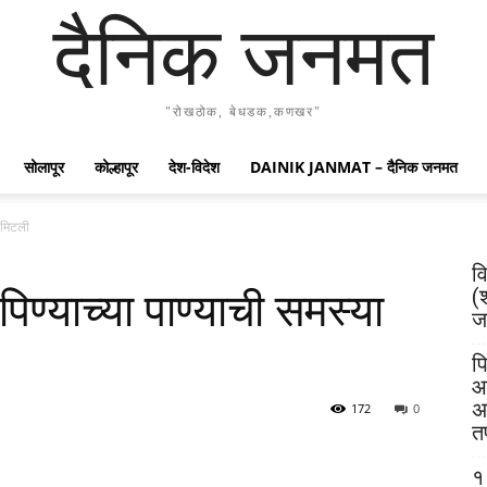
दैनिक जनमत
"रोखठोक, बेधडक,कणखर"
सोलापूर
कोल्हापूर
देश-विदेश
DAINIK JANMAT – दैनिक जनमत
ा मिटली
व
(
 पिण्याच्या पाण्याची समस्या
जय
पि
आ
अ
172
0
त
१