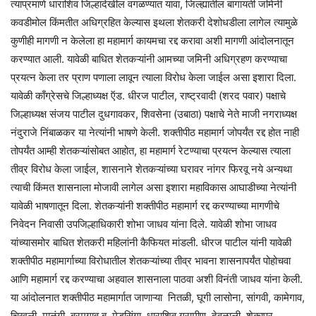
त्याप्रमाणे धाराशिव जिल्हादेखील वगळण्यात यावा, जिल्ह्यातील बागायती जमिनी
कवडीमोल किंमतीत अधिग्रहित केल्यास इथला शेतकरी देशोधडीला लागेल त्यामुळे
कुणीही मागणी न केलेला हा महामार्ग कायमचा रद्द करावा अशी मागणी आंदोलनातून
करण्यात आली. यावेळी बाधित शेतकऱ्यांनी आमच्या जमिनी अधिग्रहण करण्याचा
प्रयत्न केला तर प्राण पणाला लावून त्याला विरोध केला जाईल असा इशारा दिला.
यावेळी काँग्रेसचे जिल्हाध्यक्ष ऍड. धीरज पाटील, राष्ट्रवादी (शरद पवार) पक्षाचे
जिल्हाध्यक्ष संजय पाटील दुधगावकर, शिवसेना (उबाठा) पक्षाचे नेते माजी नगराध्यक्ष
नंदुराजे निंबाळकर या नेत्यांनी भाषणे केली. शक्तीपीठ महामार्ग जोपर्यंत रद्द होत नाही
तोपर्यंत आम्ही शेतकऱ्यांसोबत आहोत, हा महामार्ग रेटण्याचा प्रयत्न केल्यास त्याला
तीव्र विरोध केला जाईल, शासनाने शेतकऱ्यांच्या घरावर नांगर फिरवू नये अन्यथा
त्याची किंमत शासनाला मोजावी लागेल असा इशारा महाविकास आघाडीच्या नेत्यांनी
यावेळी भाषणातून दिला. शेतकऱ्यांनी शक्तीपीठ महामार्ग रद्द करण्याच्या मागणीचे
निवेदन निवासी उपजिल्हाधिकारी शोभा जाधव यांना दिले. यावेळी शोभा जाधव
यांच्यासमोर बाधित शेतकरी महिलांनी कैफियत मांडली. धीरज पाटील यांनी यावेळी
शक्तीपीठ महामार्गाच्या विरोधातील शेतकऱ्यांच्या तीव्र भावना शासनापर्यंत पोहोचवा
आणि महामार्ग रद्द करण्याचा अहवाल शासनाला पाठवा अशी विनंती जाधव यांना केली.
या आंदोलनात शक्तीपीठ महामार्गात जाणाऱ्या नितळी, घूगी लासोना, सांगवी, कामेगाव,
चिखली, माळंगी, बरमगाव बु. मेडसिंगा, धाराशिव ग्रामीण, देवळाली, शेकापूर,