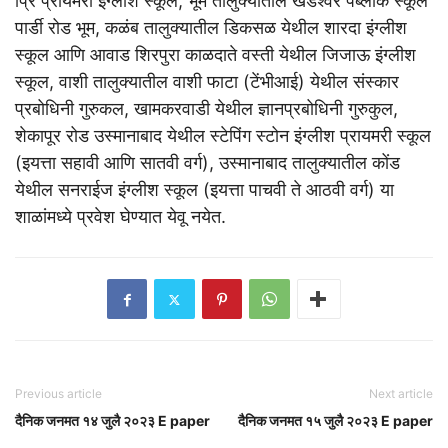
प्रि प्रायमरी इंग्लीश स्कूल, भूम तालुक्यातील खंडेश्वर पब्लीक स्कूल
पार्डी रोड भूम, कळंब तालुक्यातील डिकसळ येथील शारदा इंग्लीश
स्कूल आणि आवाड शिरपुरा काळदाते वस्ती येथील जिजाऊ इंग्लीश
स्कूल, वाशी तालुक्यातील वाशी फाटा (टेंभीआई) येथील संस्कार
प्रबोधिनी गुरुकल, खामकरवाडी येथील ज्ञानप्रबोधिनी गुरुकुल,
शेकापूर रोड उस्मानाबाद येथील स्टेपिंग स्टोन इंग्लीश प्रायमरी स्कूल
(इयत्ता सहावी आणि सातवी वर्ग), उस्मानाबाद तालुक्यातील कोंड
येथील सनराईज इंग्लीश स्कूल (इयत्ता पाचवी ते आठवी वर्ग) या
शाळांमध्ये प्रवेश घेण्यात येवू नयेत.
Previous article
Next article
दैनिक जनमत १४ जुलै २०२३ E paper
दैनिक जनमत १५ जुलै २०२३ E paper