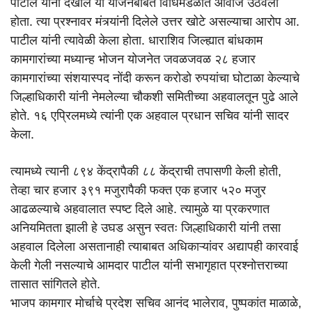
पाटील यांनी देखील या योजनेबाबत विधिमंडळात आवाज उठवला
होता. त्या प्रश्नावर मंत्र्यांनी दिलेले उत्तर खोटे असल्याचा आरोप आ.
पाटील यांनी त्यावेळी केला होता. धाराशिव जिल्ह्यात बांधकाम
कामगारांच्या मध्यान्ह भोजन योजनेत जवळजवळ २८ हजार
कामगारांच्या संशयास्पद नोंदी करून करोडो रुपयांचा घोटाळा केल्याचे
जिल्हाधिकारी यांनी नेमलेल्या चौकशी समितीच्या अहवालतून पुढे आले
होते. १६ एप्रिलमध्ये त्यांनी एक अहवाल प्रधान सचिव यांनी सादर
केला.
त्यामध्ये त्यानी ८९४ केंद्रापैकी ८८ केंद्राची तपासणी केली होती,
तेव्हा चार हजार ३९१ मजुरापैकी फक्त एक हजार ५२० मजुर
आढळल्याचे अहवालात स्पष्ट दिले आहे. त्यामुळे या प्रकरणात
अनियमितता झाली हे उघड असुन स्वतः जिल्हाधिकारी यांनी तसा
अहवाल दिलेला असतानाही त्याबाबत अधिकाऱ्यांवर अद्यापही कारवाई
केली गेली नसल्याचे आमदार पाटील यांनी सभागृहात प्रश्नोत्तराच्या
तासात सांगितले होते.
भाजप कामगार मोर्चाचे प्रदेश सचिव आनंद भालेराव, पुष्पकांत माळाळे,