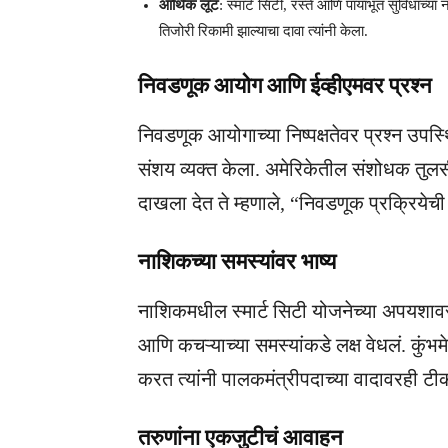
आर्थिक लूट
: स्मार्ट सिटी, रस्ते आणि पायाभूत सुविधांच्
तिजोरी रिकामी झाल्याचा दावा त्यांनी केला.
निवडणूक आयोग आणि ईव्हीएमवर प्रश्न
निवडणूक आयोगाच्या निष्पक्षतेवर प्रश्न उपस्थ
संशय व्यक्त केला. अमेरिकेतील संशोधक तुलसी 
दाखला देत ते म्हणाले, “निवडणूक प्रक्रियेच
नाशिकच्या समस्यांवर भाष्य
नाशिकमधील स्मार्ट सिटी योजनेच्या अपयशावर 
आणि कचऱ्याच्या समस्यांकडे लक्ष वेधलं. कुंभम
करत त्यांनी पालकमंत्रीपदाच्या वादावरही टी
तरुणांना एकजुटीचं आवाहन