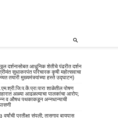
िठ्ठल दर्शनासोबत आधुनिक शेतीचे पंढरीत दर्शन
श्रीमंत सुधाकरपंत परिचारक कृषी महोत्सवाचा
्यत तयारी मुख्यमंत्र्यांच्या हस्ते उद्घाटन)
.एम.श्री.जि.प.कें.प्रा.पारा शाळेतील पोषण
हारात अळ्या आढळल्याचा पालकांचा आरोप;
न्न व औषध पथकाकडून अन्नधान्याची
पासणी
३ वर्षांची प्रतीक्षा संपली; तासगाव बायपास