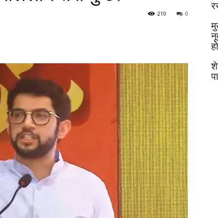
र
210
0
मु
न
ह
श
प