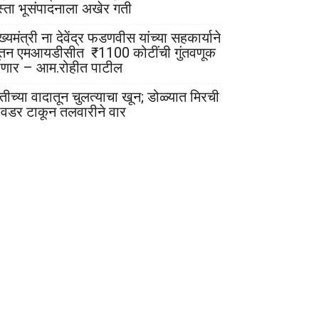
स्ता भूसंपादनाला अखेर गती
ख्यमंत्री ना देवेंद्र फडणवीस यांच्या सहकार्याने
ूतन एमआयडीसीत ₹1100 कोटींची गुंतवणूक
ोणार – आम.रोहीत पाटील
ेतीच्या वादातून चुलत्याचा खून; डोळ्यात मिरची
ावडर टाकून तलवारीने वार