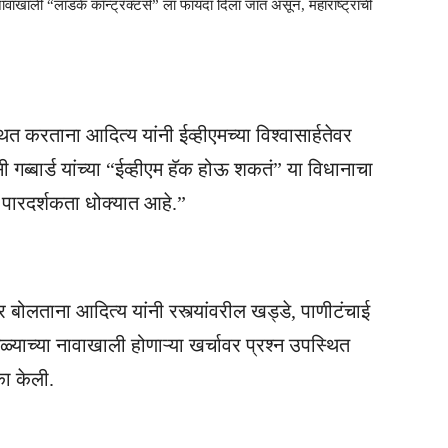
या नावाखाली “लाडके कॉन्ट्रॅक्टर्स” ला फायदा दिला जात असून, महाराष्ट्राची
ित करताना आदित्य यांनी ईव्हीएमच्या विश्वासार्हतेवर
गब्बार्ड यांच्या “ईव्हीएम हॅक होऊ शकतं” या विधानाचा
ी पारदर्शकता धोक्यात आहे.”
बोलताना आदित्य यांनी रस्त्यांवरील खड्डे, पाणीटंचाई
ेळ्याच्या नावाखाली होणाऱ्या खर्चावर प्रश्न उपस्थित
का केली.