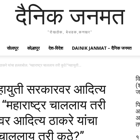
दैनिक जनमत
"रोखठोक, बेधडक,कणखर"
सोलापूर
कोल्हापूर
देश-विदेश
DAINIK JANMAT – दैनिक जनमत
रे यांचा हल्लाबोल: “महाराष्ट्र चाललाय तरी कुठे?”महायुती...
व
(
हायुती सरकारवर आदित्य
जय
 “महाराष्ट्र चाललाय तरी
पि
आ
वर आदित्य ठाकरे यांचा
अ
त
र चाललाय तरी कुठे?”
१