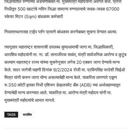
जिल्हयातील रुग्णांच्या अडचणीबाबत मा. मुख्यमंत्री महोदयांना अवगत केले. प्राप्त
निधीतून 500 खाटांचे नविन जिल्हा सामान्य रुग्णालयाचे जवळ-जवळ 67000
स्केयर मिटर (Sqm) बांधकाम कर्मचारी
निवासस्थानासह टाईप प्लॅन प्रमाणे बांधकाम करणेबाबत सुचना देण्यात आल्या.
त्यानूसार महाराष्ट्र शासनाची उपलब्ध कुष्ठधामाची जागा मा. जिल्हाधिकारी,
धाराशिव महोदयांनी मा. ना. डॉ. तानाजीराव सावंत, मंत्री सार्वजनिक आरोग्य व कुटूंब
कल्याण महाराष्ट्र राज्य यांच्या सुचनेनुसार लगेच 20 एक्कर जागा देण्याचे मान्य
केले. सदर जागेची पाहणी दिनांक 9/2/2024 रोजी मा. प्रविणसिंह परदेशी सिईओ
मित्रा यांनी करुन जागा योग्य असल्याचेही मान्य केले. याकरिता लागणारे एकूण
रु.350 कोटी इतका निधी एशियन डेव्हलपमेंट बँक (ADB) च्या अर्थसहाय्यातून
देण्याचेही मान्य करण्यात आले. याकरिता मा. आरोग्य मंत्री महोदय यांनी मा.
मुख्यमंत्री महोदयांचे आभार मानले.
TAGS
धाराशिव