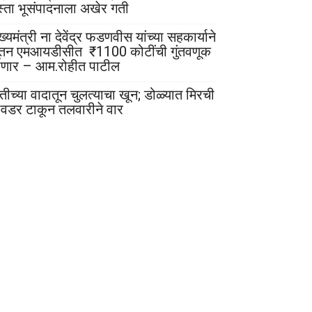
स्ता भूसंपादनाला अखेर गती
ख्यमंत्री ना देवेंद्र फडणवीस यांच्या सहकार्याने
ूतन एमआयडीसीत ₹1100 कोटींची गुंतवणूक
ोणार – आम.रोहीत पाटील
ेतीच्या वादातून चुलत्याचा खून; डोळ्यात मिरची
ावडर टाकून तलवारीने वार