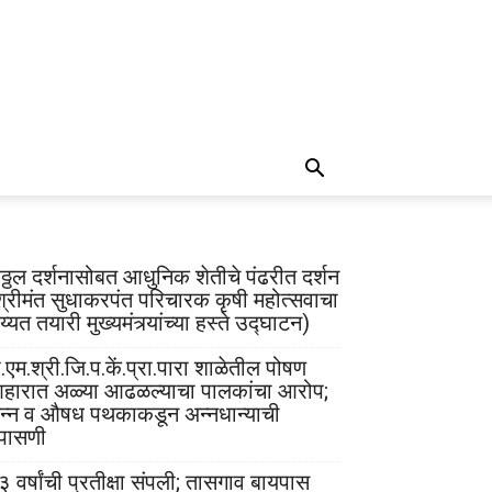
िठ्ठल दर्शनासोबत आधुनिक शेतीचे पंढरीत दर्शन
श्रीमंत सुधाकरपंत परिचारक कृषी महोत्सवाचा
्यत तयारी मुख्यमंत्र्यांच्या हस्ते उद्घाटन)
.एम.श्री.जि.प.कें.प्रा.पारा शाळेतील पोषण
हारात अळ्या आढळल्याचा पालकांचा आरोप;
न्न व औषध पथकाकडून अन्नधान्याची
पासणी
३ वर्षांची प्रतीक्षा संपली; तासगाव बायपास