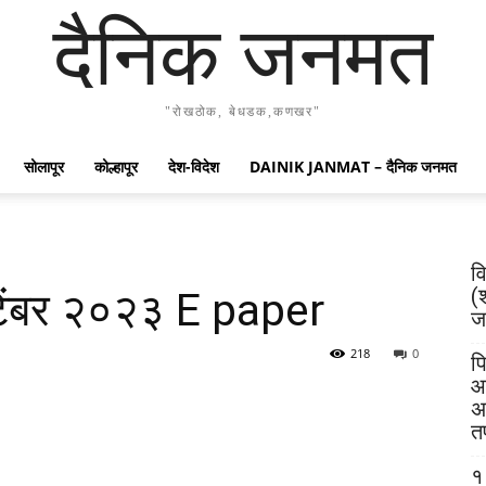
दैनिक जनमत
"रोखठोक, बेधडक,कणखर"
सोलापूर
कोल्हापूर
देश-विदेश
DAINIK JANMAT – दैनिक जनमत
व
(
टेंबर २०२३ E paper
जय
218
0
पि
आ
अ
त
१