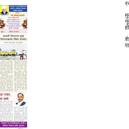
र
मु
न
ह
श
प