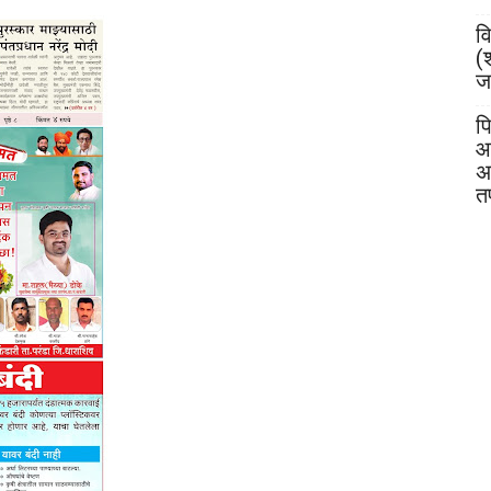
व
(
जय
पि
आ
अ
त