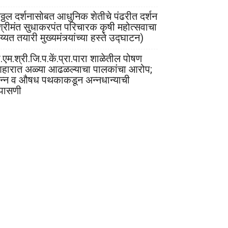
िठ्ठल दर्शनासोबत आधुनिक शेतीचे पंढरीत दर्शन
श्रीमंत सुधाकरपंत परिचारक कृषी महोत्सवाचा
्यत तयारी मुख्यमंत्र्यांच्या हस्ते उद्घाटन)
.एम.श्री.जि.प.कें.प्रा.पारा शाळेतील पोषण
हारात अळ्या आढळल्याचा पालकांचा आरोप;
न्न व औषध पथकाकडून अन्नधान्याची
पासणी