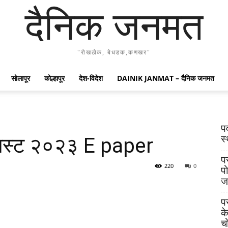
दैनिक जनमत
"रोखठोक, बेधडक,कणखर"
सोलापूर
कोल्हापूर
देश-विदेश
DAINIK JANMAT – दैनिक जनमत
प
स्
स्ट २०२३ E paper
प
220
0
प
ज
प
क
च