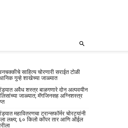
वनचक्कीचे साहित्य चोरणारी सराईत टोळी
थानिक गुन्हे शाखेच्या जाळ्यात
रंड्यात अवैध शस्त्र बाळगणारे दोन अल्पवयीन
ोलिसांच्या जाळ्यात; मॅगजिनसह अग्निशस्त्र
प्त
रंड्यात महावितरणचा ट्रान्सफॉर्मर चोरट्यांनी
ेला लक्ष्य; ६० किलो कॉपर तार आणि ऑईल
ोरीला