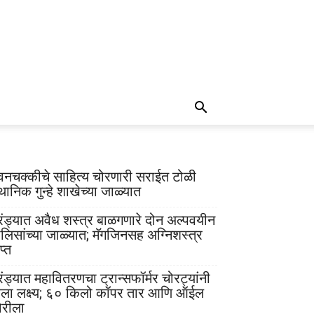
वनचक्कीचे साहित्य चोरणारी सराईत टोळी
थानिक गुन्हे शाखेच्या जाळ्यात
रंड्यात अवैध शस्त्र बाळगणारे दोन अल्पवयीन
ोलिसांच्या जाळ्यात; मॅगजिनसह अग्निशस्त्र
प्त
रंड्यात महावितरणचा ट्रान्सफॉर्मर चोरट्यांनी
ेला लक्ष्य; ६० किलो कॉपर तार आणि ऑईल
ोरीला